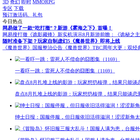
3D
奇幻
即时
MMORPG
专区
下载
预订激活码、礼包
今日热点
网易做了一款“吃打撤”？新游《雾海之下》首曝！
网易搜打撤《诡影藏锋》新实机演示
8月新游前瞻：《诡秘之
随时准备下架？玩家自制虚幻5《魔兽世界》即将上线
《魔兽世界》国服整治公告
《魔兽世界》TBC周年大更：双经
一看吓一跳：雷死人不偿命的囧图集（1169）
盘点8月扎堆上线的影游：玩家想扔核弹，结果只能谈恋
绅士日报：国服停服，但日服依旧活得滋润！涩涩新角太