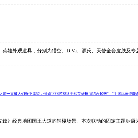
英雄外观道具，分别为猎空、D.Va、源氏、天使全套皮肤及
之前一直被人们寄予厚望，例如“FPS游戏终于和英雄扮演结合起来”、“手残玩家也
地图国王大道的钟楼场景。本次联动的固定主题标语为“Act III 