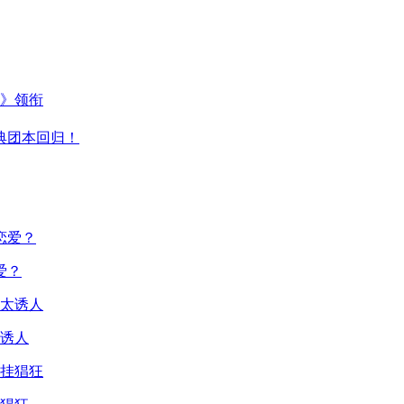
主》领衔
典团本回归！
爱？
诱人