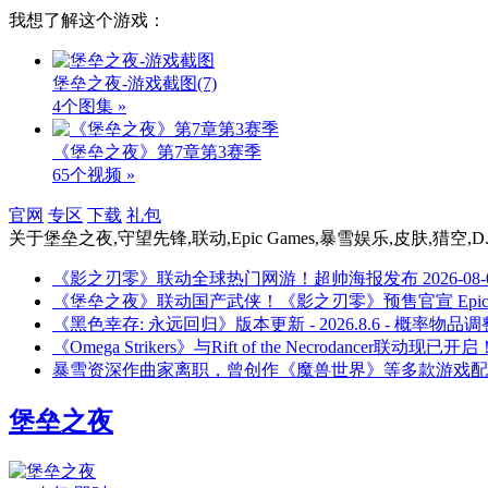
我想了解这个游戏：
堡垒之夜-游戏截图
(7)
4个图集 »
《堡垒之夜》第7章第3赛季
65个视频 »
官网
专区
下载
礼包
关于
堡垒之夜,守望先锋,联动,Epic Games,暴雪娱乐,皮肤,猎空,D
《影之刃零》联动全球热门网游！超帅海报发布
2026-08-
《堡垒之夜》联动国产武侠！《影之刃零》预售官宣 Epi
《黑色幸存: 永远回归》版本更新 - 2026.8.6 - 概率物品
《Omega Strikers》与Rift of the Necrodancer联动现已开
暴雪资深作曲家离职，曾创作《魔兽世界》等多款游戏配
堡垒之夜