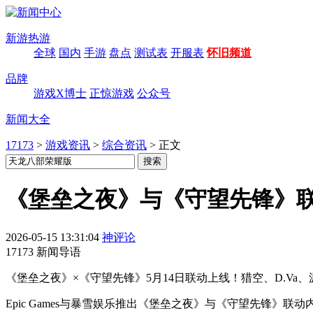
新游热游
全球
国内
手游
盘点
测试表
开服表
怀旧频道
品牌
游戏X博士
正惊游戏
公众号
新闻大全
17173
>
游戏资讯
>
综合资讯
>
正文
《堡垒之夜》与《守望先锋》联
2026-05-15 13:31:04
神评论
17173 新闻导语
《堡垒之夜》×《守望先锋》5月14日联动上线！猎空、D.V
Epic Games与暴雪娱乐推出《堡垒之夜》与《守望先锋