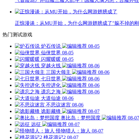
《冒险岛》怀旧服三服大乱斗！国服人满为患，台服外挂
正惊漫谈：从MU开始，为什么网游翅膀成了"躲不掉的刚
热门测试游戏
炉石传说
08-05
仙侠世界
08-05
闪耀暖暖
08-05
穿越火线
08-06
三国大领主
08-06
七日世界
08-06
失控进化
08-06
遗忘之海
08-06
大道仙途
08-06
不思议迷宫
08-06
诡影藏锋
08-07
奥比岛：梦想国度
08-0
远征
08-07
怪物猎人：旅人
08-07
桃花源记2
08-07