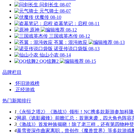
问剑长生
08-07
元气骑士
08-07
伏魔传
08-10
盗墓笔记：启程
08-11
原神
08-12
三国戏英杰传
08-12
苍翼：混沌效应
08-13
诺亚传说口袋版
08-13
仙山小农
08-14
QQ炫舞2
08-15
品牌栏目
怀旧游戏榜
正经游戏
热门新闻排行
1
《永恒之塔2》《激战3》领衔！NC携多款新游参加科隆
2
网易《诡影藏锋》前瞻汇总：首测来袭，四大角色阵容
3
《激战3》首发种族揭晓！除了老三样，还有第四物种
4
暴雪资深作曲家离职，曾创作《魔兽世界》等多款游戏