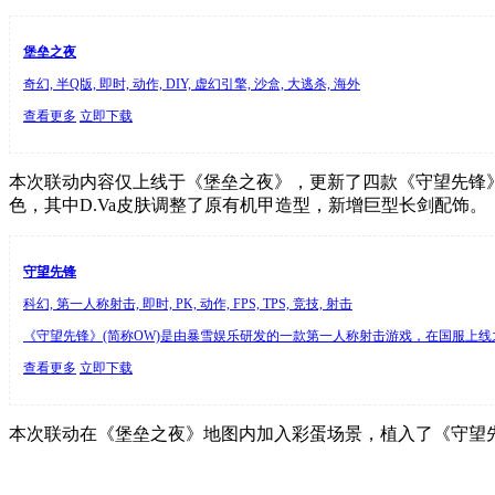
堡垒之夜
奇幻, 半Q版, 即时, 动作, DIY, 虚幻引擎, 沙盒, 大逃杀, 海外
查看更多
立即下载
本次联动内容仅上线于《堡垒之夜》，更新了四款《守望先锋》
色，其中D.Va皮肤调整了原有机甲造型，新增巨型长剑配饰。
守望先锋
科幻, 第一人称射击, 即时, PK, 动作, FPS, TPS, 竞技, 射击
《守望先锋》(简称OW)是由暴雪娱乐研发的一款第一人称射击游戏，在国服上线
查看更多
立即下载
本次联动在《堡垒之夜》地图内加入彩蛋场景，植入了《守望先锋》经典