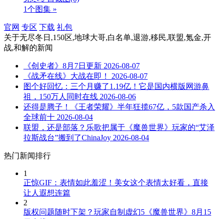
1个图集 »
官网
专区
下载
礼包
关于
无尽冬日,150区,地球大哥,白名单,退游,移民,联盟,氪金,开
战,和解
的新闻
《创史者》8月7日更新
2026-08-07
《战矛在线》大战在即！
2026-08-07
图个好回忆：三个月赚了1.19亿！它是国内横版网游鼻
祖，150万人同时在线
2026-08-06
还得是腾子！《王者荣耀》半年狂揽67亿，5款国产杀入
全球前十
2026-08-04
联盟，还是部落？乐歌把属于《魔兽世界》玩家的“艾泽
拉斯战台”搬到了ChinaJoy
2026-08-04
热门新闻排行
1
正惊GIF：表情如此羞涩！美女这个表情太好看，直接
让人遐想连篇
2
版权问题随时下架？玩家自制虚幻5《魔兽世界》8月15