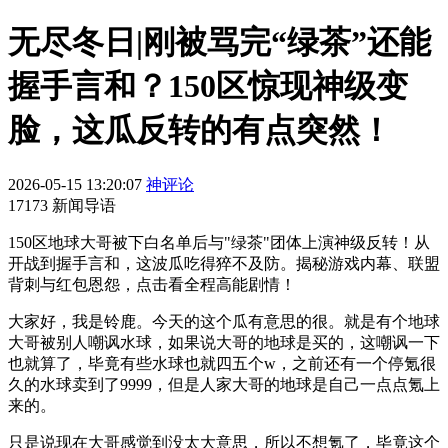
无尽冬日|刚被骂完“绿茶”还能
握手言和？150区惊现神级变
脸，这瓜反转的有点突然！
2026-05-15 13:20:07
神评论
17173 新闻导语
150区地球大哥被下白名单后与"绿茶"团体上演神级反转！从
开战到握手言和，这波瓜吃得猝不及防。揭秘游戏内幕、联盟
背刺与红包恩怨，点击看全程高能剧情！
大家好，我是铃鹿。今天的这个瓜有意思的很。就是有个地球
大哥被别人嘲讽水球，如果说大哥的地球是买的，这嘲讽一下
也就算了，毕竟有些水球也就四五个w，之前还有一个停氪很
久的水球卖到了9999，但是人家大哥的地球是自己一点点氪上
来的。
只是说现在大哥感觉到没太大意思，所以不想氪了，毕竟这个