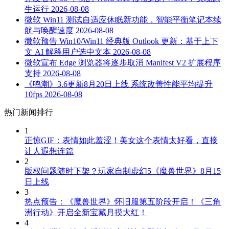
生运行
2026-08-08
微软 Win11 测试自适应休眠新功能，智能平衡笔记本续
航与唤醒速度
2026-08-08
微软预告 Win10/Win11 经典版 Outlook 更新：基于上下
文 AI 解释用户选中文本
2026-08-08
微软宣布 Edge 浏览器将逐步取消 Manifest V2 扩展程序
支持
2026-08-08
《鸣潮》3.6更新8月20日上线 系统改善性能平均提升
10fps
2026-08-08
热门新闻排行
1
正惊GIF：表情如此羞涩！美女这个表情太好看，直接
让人遐想连篇
2
版权问题随时下架？玩家自制虚幻5《魔兽世界》8月15
日上线
3
热点预告：《魔兽世界》怀旧服第五阶段开启！《三角
洲行动》开启全新宝藏月摸大红！
4