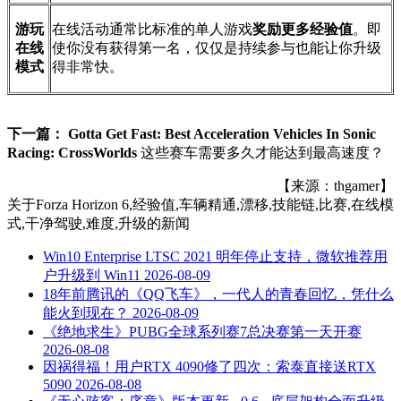
游玩
在线活动通常比标准的单人游戏
奖励更多经验值
。即
在线
使你没有获得第一名，仅仅是持续参与也能让你升级
模式
得非常快。
下一篇：
Gotta Get Fast: Best Acceleration Vehicles In Sonic
Racing: CrossWorlds
这些赛车需要多久才能达到最高速度？
【来源：thgamer】
关于
Forza Horizon 6,经验值,车辆精通,漂移,技能链,比赛,在线模
式,干净驾驶,难度,升级
的新闻
Win10 Enterprise LTSC 2021 明年停止支持，微软推荐用
户升级到 Win11
2026-08-09
18年前腾讯的《QQ飞车》，一代人的青春回忆，凭什么
能火到现在？
2026-08-09
《绝地求生》PUBG全球系列赛7总决赛第一天开赛
2026-08-08
因祸得福！用户RTX 4090修了四次：索泰直接送RTX
5090
2026-08-08