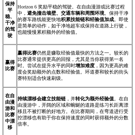
保持
Horizon 6 奖励平稳的驾驶。在自由漫游或比赛过程
平
中，
避免撞击墙壁、交通车辆和周围环境
。保持干净
稳、
的赛车路线能更快地
积累技能链和经验值加成
。即使
干净
是简单的动作，如干净地超车或保持在道路上行驶，
的驾
也能慢慢累积额外的经验值。
驶
赢得比赛
仍然是赚取经验值最快的方法之一。较长的
比赛通常提供更高的回报，尤其是当你获得第一名
赢得
时。尝试在提升水平的同时
增加难度
，因为更高的难
比赛
度会奖励额外的点数和经验值。环道赛和较长的街头
赛特别适合快速刷级。
在自
持续漂移会建立技能链
，并
转化为额外经验值
。在自
由漫
由漫游中，开阔的区域和蜿蜒的道路是练习长距离漂
游和
移且不被打断的好地方。在比赛期间，在弯道进行受
比赛
控漂移也有助于你在保持速度的同时获得额外的分数
中漂
倍率。
移