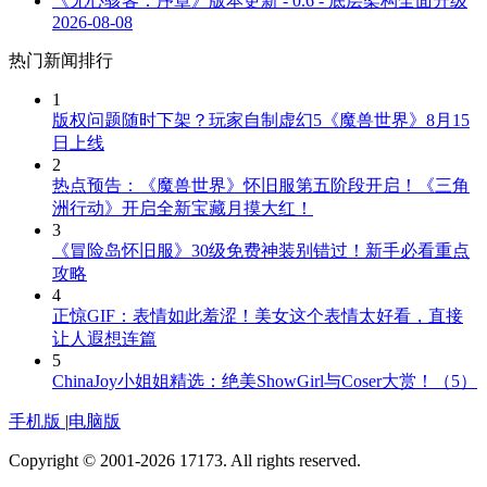
《无心骇客：序章》版本更新 - 0.6 - 底层架构全面升级
2026-08-08
热门新闻排行
1
版权问题随时下架？玩家自制虚幻5《魔兽世界》8月15
日上线
2
热点预告：《魔兽世界》怀旧服第五阶段开启！《三角
洲行动》开启全新宝藏月摸大红！
3
《冒险岛怀旧服》30级免费神装别错过！新手必看重点
攻略
4
正惊GIF：表情如此羞涩！美女这个表情太好看，直接
让人遐想连篇
5
ChinaJoy小姐姐精选：绝美ShowGirl与Coser大赏！（5）
手机版
|
电脑版
Copyright © 2001-2026 17173. All rights reserved.