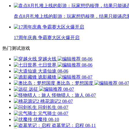
盘点8月扎堆上线的影游：玩家想扔核弹，结果只能谈恋
17周年庆典 争霸赛大区火爆开启
热门测试游戏
穿越火线
08-06
七日世界
08-06
大道仙途
08-06
诡影藏锋
08-07
奥比岛：梦想国度
08-0
远征
08-07
怪物猎人：旅人
08-07
桃花源记2
08-07
问剑长生
08-07
元气骑士
08-07
伏魔传
08-10
盗墓笔记：启程
08-11