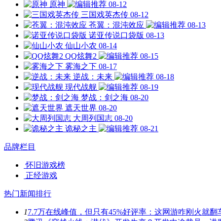
原神
08-12
三国戏英杰传
08-12
苍翼：混沌效应
08-13
诺亚传说口袋版
08-13
仙山小农
08-14
QQ炫舞2
08-15
雾海之下
08-17
逆战：未来
08-18
现代战舰
08-19
梦战：剑之海
08-20
遮天世界
08-20
大周列国志
08-20
诡秘之主
08-21
品牌栏目
怀旧游戏榜
正经游戏
热门新闻排行
1
7.7万在线峰值，但只有45%好评率：这网游咋刚火就翻