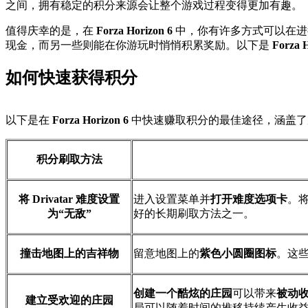
之间，拥有稳定的积分来源会让整个游戏过程变得更加有趣。
值得庆幸的是，在
Forza Horizon 6
中，你有许多方式可以在进
现金，而另一些则能在你游玩时悄悄积累奖励。以下是
Forza H
如何快速获得积分
以下是在
Forza Horizon 6
中快速赚取积分的最佳途径，涵盖了
积分刷取方法
将 Drivatar 难度设置
进入设置菜单并
打开难度选项卡
。将
为“无敌”
好的长期刷取方法之一。
撞击地图上的吉祥物
留意地图上的
紫色小圆圈图标
。这
创建一个酷炫的庄园
可以带来
被动
建立受欢迎的庄园
局可以随着时间的推移持续产生收