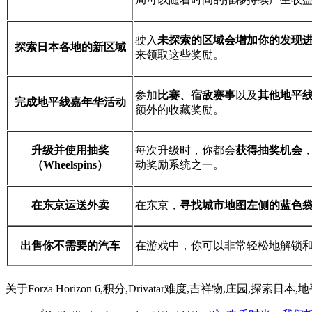
驶入
未探索的区域会增加你的发现
探索日本各地的新区域
来领取这些奖励。
参加
比赛、宿敌赛事
以及
其他地平
完成地平线嘉年华活动
额外的收藏奖励。
升级并使用抽奖
每次升级时，你都会
获得抽奖机会
（Wheelspins）
动奖励系统之一。
在东京运送外卖
在东京，
寻找城市地图左侧的蓝色
出售你不需要的汽车
在游戏中，你可以非常轻松地解锁
关于
Forza Horizon 6,积分,Drivatar难度,吉祥物,庄园,探