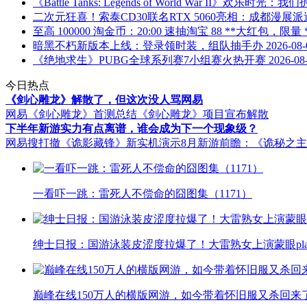
《Battle Tanks: Legends of World War II》欢乐时
二次元狂喜！索泰CD30联名RTX 5060亮相：成都漫展派
至高 100000 淘金币：20:00 速抽淘宝 88 **大红包，限量
暗黑不朽新版本上线：登录领时装，组队抽手办
2026-08-
《绝地求生》PUBG全球系列赛7小组赛火热开赛
2026-08
今日热点
《剑心雕龙》解散了，但这次没人骂网易
网易《剑心雕龙》首测总结
《剑心雕龙》项目宣布解散
下半年新游实力有点离谱，谁会成为下一个现象级？
网易搜打撤《诡影藏锋》新实机演示
8月新游前瞻：《诡秘之
一看吓一跳：雷死人不偿命的囧图集（1171）
绅士日报：国游泳装皮涩度拉爆了！大雷熟女上演蒙眼pla
巅峰在线150万人的横版网游，如今带着怀旧服又杀回来