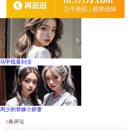
马甲线看到没
周少的替嫁小娇妻
0
条评论