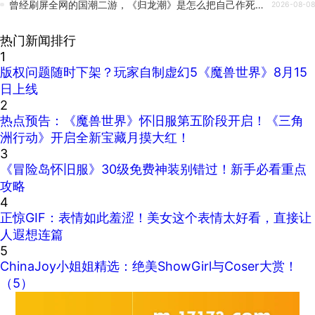
曾经刷屏全网的国潮二游，《归龙潮》是怎么把自己作死的？
2026-08-08
热门新闻排行
1
版权问题随时下架？玩家自制虚幻5《魔兽世界》8月15
日上线
2
热点预告：《魔兽世界》怀旧服第五阶段开启！《三角
洲行动》开启全新宝藏月摸大红！
3
《冒险岛怀旧服》30级免费神装别错过！新手必看重点
攻略
4
正惊GIF：表情如此羞涩！美女这个表情太好看，直接让
人遐想连篇
5
ChinaJoy小姐姐精选：绝美ShowGirl与Coser大赏！
（5）