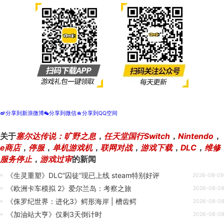
分享到新浪微博
分享到微信
分享到QQ空间
t
w
z
关于
塞尔达传说：旷野之息
，
任天堂国行Switch
，
Nintendo
，
e商店
，
停服
，
单机游戏机
，
联网对战
，
游戏下载
，
DLC
，
维修
服务停止
，
游戏过审
的新闻
《生灵重塑》DLC“囚徒”现已上线 steam特别好评
2026-08-09
《欧洲卡车模拟 2》爱尔兰岛：考察之旅
2026-08-08
《侏罗纪世界：进化3》鳄形海岸 | 槽齿鳄
2026-08-08
《加油站大亨》仅剩3天倒计时
2026-08-08