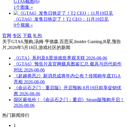
GTA6截图
(6)
1个图集 »
《GTA6》发售日铁定了！T2 CEO：11月19日见
9个视频 »
官网
专区
下载
礼包
关于
GTA6,预购,汤姆·亨德森,百思买,Insider Gaming,R星,预告
片,2026年5月18日,游戏社区
的新闻
《GTA》系列及R星游戏世界观关联
2026-08-06
《GTA6》预告片及官网载具图鉴汇总 载具与历代前作
对比
2026-08-06
《超越善恶2》新消息或将年内公布？传闻称年底TGA
亮相
2026-08-06
《命运石之门：重启版》开启预购 8月19日前享促销优
惠
2026-08-06
国区最低价！《命运石之门：重启》Steam版预购开启！
2026-08-06
热门新闻排行
1