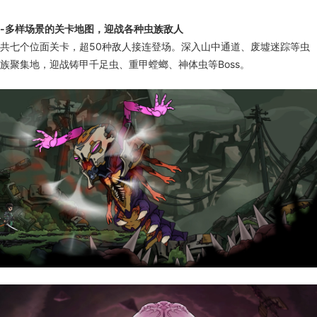
-多样场景的关卡地图，迎战各种虫族敌人
共七个位面关卡，超50种敌人接连登场。深入山中通道、废墟迷踪等虫
族聚集地，迎战铸甲千足虫、重甲螳螂、神体虫等Boss。