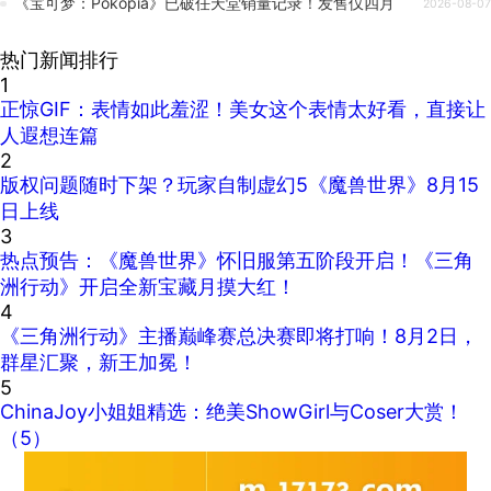
关于
深渊之影
，
绝地鸭卫
，
2D横版动作
，
肉鸽游戏
，
首发折
扣
，
可玩角色
，
技能道具组合
，
流派打法
，
虫族敌人
，
角色装
扮
，
DLC
的新闻
《美国卡车模拟》公路旅行：Atlas
2026-08-08
索尼准备在PlayStation上更频繁地投入广告
2026-08-07
《龙之剑：觉醒》【公告】关于[夜海月光]DLC 上线优惠的说明
2026-08-07
《碧蓝Relink无尽黄昏》本体到DLC开荒心得
2026-08-07
《宝可梦：Pokopia》已破任天堂销量记录！发售仅四月
2026-08-07
热门新闻排行
1
正惊GIF：表情如此羞涩！美女这个表情太好看，直接让
人遐想连篇
2
版权问题随时下架？玩家自制虚幻5《魔兽世界》8月15
日上线
3