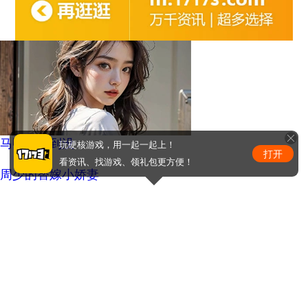
热点预告：《魔兽世界》怀旧服第五阶段开启！《三角
洲行动》开启全新宝藏月摸大红！
4
《三角洲行动》主播巅峰赛总决赛即将打响！8月2日，
群星汇聚，新王加冕！
5
ChinaJoy小姐姐精选：绝美ShowGirl与Coser大赏！
（5）
玩硬核游戏，用一起一起上！
打开
看资讯、找游戏、领礼包更方便！
马甲线看到没