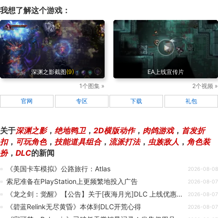
分享到新浪微博
分享到微信
分享到QQ空间
t
w
z
我想了解这个游戏：
深渊之影截图
(9)
EA上线宣传片
1个图集 »
2个视频 »
官网
专区
下载
礼包