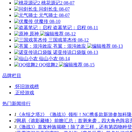
桃花源记2
08-07
问剑长生
08-07
元气骑士
08-07
伏魔传
08-10
盗墓笔记：启程
08-11
原神
08-12
三国戏英杰传
08-12
苍翼：混沌效应
08-13
诺亚传说口袋版
08-13
仙山小农
08-14
QQ炫舞2
08-15
品牌栏目
怀旧游戏榜
正经游戏
热门新闻排行
1
《永恒之塔2》《激战3》领衔！NC携多款新游参加科隆
2
网易《诡影藏锋》前瞻汇总：首测来袭，四大角色阵容
3
《激战3》首发种族揭晓！除了老三样，还有第四物种