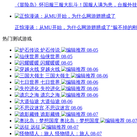
《冒险岛》怀旧服三服大乱斗！国服人满为患，台服外挂
正惊漫谈：从MU开始，为什么网游翅膀成了"躲不掉的刚
热门测试游戏
炉石传说
08-05
仙侠世界
08-05
闪耀暖暖
08-05
穿越火线
08-06
三国大领主
08-06
七日世界
08-06
失控进化
08-06
遗忘之海
08-06
大道仙途
08-06
不思议迷宫
08-06
诡影藏锋
08-07
奥比岛：梦想国度
08-0
远征
08-07
怪物猎人：旅人
08-07