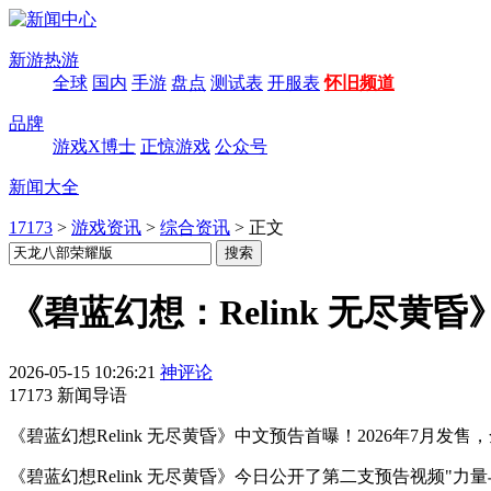
新游热游
全球
国内
手游
盘点
测试表
开服表
怀旧频道
品牌
游戏X博士
正惊游戏
公众号
新闻大全
17173
>
游戏资讯
>
综合资讯
>
正文
《碧蓝幻想：Relink 无尽黄
2026-05-15 10:26:21
神评论
17173 新闻导语
《碧蓝幻想Relink 无尽黄昏》中文预告首曝！2026年7月发售，全
《碧蓝幻想Relink 无尽黄昏》今日公开了第二支预告视频"力量