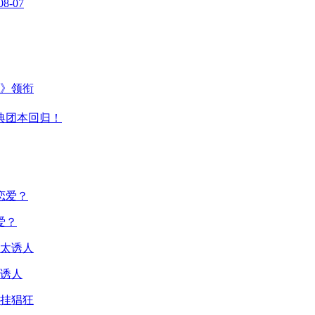
08-07
主》领衔
典团本回归！
爱？
诱人