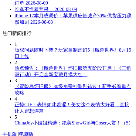
订单
2026-08-09
长鑫不惯着苹果！
2026-08-09
iPhone 17本月或调价：苹果供应链减产30% 供货压力骤
然加剧
2026-08-08
热门新闻排行
1
版权问题随时下架？玩家自制虚幻5《魔兽世界》8月15
日上线
2
热点预告：《魔兽世界》怀旧服第五阶段开启！《三角
洲行动》开启全新宝藏月摸大红！
3
《冒险岛怀旧服》30级免费神装别错过！新手必看重点
攻略
4
正惊GIF：表情如此羞涩！美女这个表情太好看，直接
让人遐想连篇
5
ChinaJoy小姐姐精选：绝美ShowGirl与Coser大赏！（5）
手机版
|
电脑版