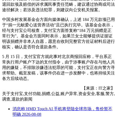
退回款项及赔偿的诉求属民事责任范畴，建议通过协商或司法
途径解决；若涉及违法犯罪，则建议向公安机关报案。
中国乡村发展基金会方面向媒体确认，上述 184 万元款项已用
于“捐一元献爱心送营养活动”且已执行完毕。该基金会表示，
经与支付宝公司核查，支付宝方面答复称“184 万元捐赠是正
常行为”。基金会方面同时表示，如果兰女士能够提供证据证
明该捐赠并非本人自愿，愿意在收到完整官方佐证材料后进行
核实，确认是否符合退款条件。
5 月 15 日，支付宝官方就此事对北京商报回应称，平台系正
常执行用户账户下达的支付指令，由于涉事账户存在与他人共
用的嫌疑，不排除涉嫌违法犯罪的可能，支付宝正在向警方寻
求帮助。截至发稿，该事件仍在进一步发酵中，也将持续关注
各方后续动态。
【来源：IT之家】
关于
支付宝,支付功能,捐赠,公益,账户异常,资金安全,客服,警方,
调查,退款
的新闻
消息称 HMD Touch AI 手机将登陆全球市场，售价暂不
明确
2026-08-08