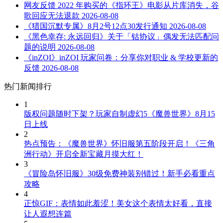
网友反馈 2022 年购买的《指环王》电影从片库消失，谷
歌回应无法退款
2026-08-08
《猎国沉默专属》8月2号12点30发行通知
2026-08-08
《黑色幸存: 永远回归》关于「钴协议」偶发无法匹配问
题的说明
2026-08-08
《inZOI》inZOI 玩家问卷：分享你对职业 & 学校更新的
反馈
2026-08-08
热门新闻排行
1
版权问题随时下架？玩家自制虚幻5《魔兽世界》8月15
日上线
2
热点预告：《魔兽世界》怀旧服第五阶段开启！《三角
洲行动》开启全新宝藏月摸大红！
3
《冒险岛怀旧服》30级免费神装别错过！新手必看重点
攻略
4
正惊GIF：表情如此羞涩！美女这个表情太好看，直接
让人遐想连篇