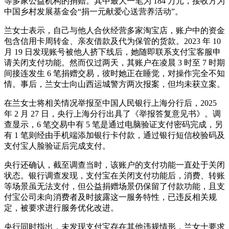
等多家公益机构的捐赠。其中最大一笔为 184 万元，接收方为
中国乡村发展基金会“捐一元献爱心送营养活动”。
兰女士表示，自己与他人合伙经营多家淘宝店，账户中的资金
包含信用卡周转金、亲友借款及代为保管的货款。2023 年 10
月 19 日发现账号被他人挤下线后，她随即联系支付宝客服申
请关闭支付功能。然而仅过两天，其账户在凌晨 3 时至 7 时期
间接连发生 6 笔捐赠交易，彼时她正在睡觉，对操作完全不知
情。事后，兰女士向山西运城警方两次报案，但均未获立案。
在兰女士将相关情况举报至中国人民银行上海分行后，2025
年 2 月 27 日，央行上海分行出具了《举报答复意见书》。调
查显示，6 笔交易中有 5 笔是通过电脑验证支付密码完成，另
有 1 笔则经由手机端添加银行卡付款，通过银行短信校验码及
支付宝人脸验证后完成支付。
央行还确认，截至调查当时，该账户的支付功能一直处于关闭
状态。银行调查发现，支付宝在关闭支付功能后，消费、转账
等场景虽无法支付，但公益捐赠场景仍保留了付款功能，且支
付宝公司未向消费者及时披露这一服务特性，已违反相关规
定，被要求进行服务优化改进。
央行同时指出，未发现支付宝存在其他违规情形，兰女士要求