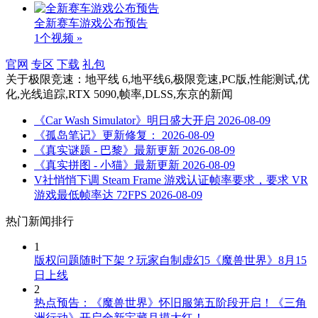
全新赛车游戏公布预告
1个视频 »
官网
专区
下载
礼包
关于
极限竞速：地平线 6,地平线6,极限竞速,PC版,性能测试,优
化,光线追踪,RTX 5090,帧率,DLSS,东京
的新闻
《Car Wash Simulator》明日盛大开启
2026-08-09
《孤岛笔记》更新修复：
2026-08-09
《真实谜题 - 巴黎》最新更新
2026-08-09
《真实拼图 - 小猫》最新更新
2026-08-09
V社悄悄下调 Steam Frame 游戏认证帧率要求，要求 VR
游戏最低帧率达 72FPS
2026-08-09
热门新闻排行
1
版权问题随时下架？玩家自制虚幻5《魔兽世界》8月15
日上线
2
热点预告：《魔兽世界》怀旧服第五阶段开启！《三角
洲行动》开启全新宝藏月摸大红！