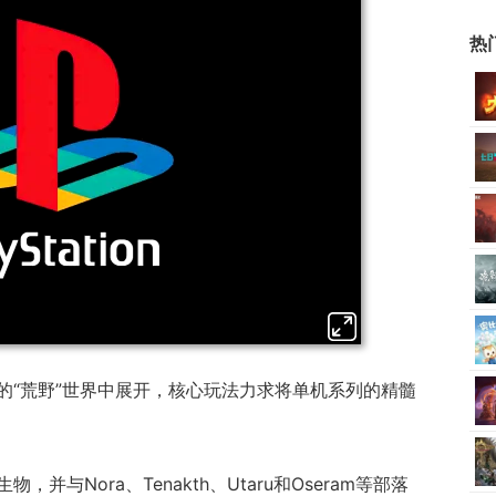
热
的“荒野”世界中展开，核心玩法力求将单机系列的精髓
与Nora、Tenakth、Utaru和Oseram等部落