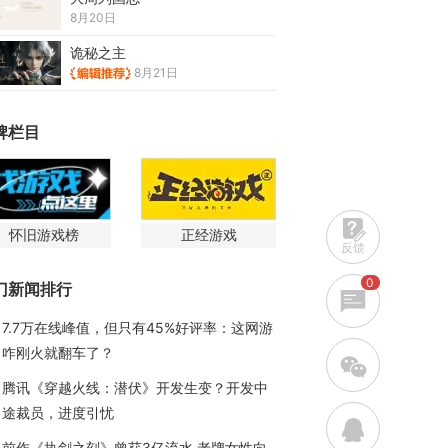
8月20日
诡秘之主
8月21日
牌栏目
怀旧游戏榜
正经游戏
反馈
0
门新闻排行
7.7万在线峰值，但只有45%好评率：这网游
咋刚火就翻车了？
w
腾讯《穿越火线：潜伏》开发生变？开发中
途裁员，进度引忧
q
前作《执剑之刻》曾获3亿流水 老牌女性向