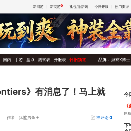
新网游
新页游
礼包/激活码
今日开服
热门页游
魔兽
天堂
国内
手游
盘点
测试表
开服表
怀旧频道
品牌
游戏X博士
王权与
rontiers》有消息了！马上就
今
《
网易
作者：猛鲨男鱼王
神评论
0
下