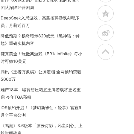
团队深陷经营困局
z
DeepSeek入局游戏，高薪招聘游戏AI程序
员，月薪近百万！
t
降低预期？杨奇暗示820或无《黑神话：钟
馗》重磅实机内容
赚真美金！玩撤离游戏《BR1: Infinite》每小
时可赚10美元
腾讯《王者万象棋》公测定档 全网预约突破
5000万
难产18年！曝育碧压箱底王牌游戏将更名重
启 今年TGA亮相
iOS预约开启！《梦幻新诛仙：轻享》官宣9
月全平台公测
《鸣潮》3.6版本「蜃云灯影，凡尘剑心」上
线时间确定