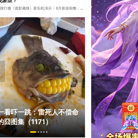
现象级？
搜打撤《诡影藏锋》新实机演示
8月新游前瞻：《诡秘之主》领衔
绅士日报：国游
一看吓一跳：雷死人不偿命
拉爆了！大雷熟
的囧图集（1171）
play