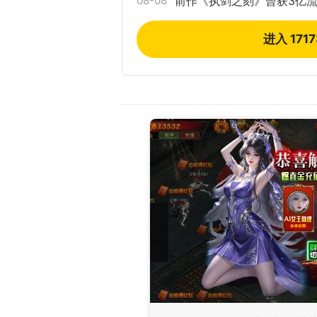
08-08
前作《执剑之刻》曾获3亿流
进入 171