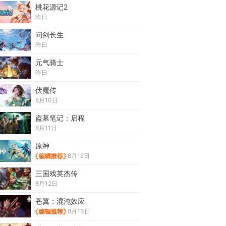
桃花源记2
昨日
问剑长生
昨日
元气骑士
昨日
伏魔传
8月10日
盗墓笔记：启程
8月11日
原神
8月12日
三国戏英杰传
8月12日
苍翼：混沌效应
8月13日