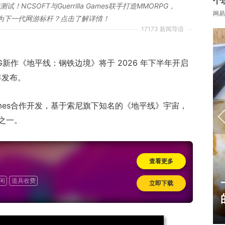
个
NCSOFT与Guerrilla Games联手打造MMORPG，
网易
为下一代网游标杆？点击了解详情！
17173 新闻导语
PG新作《地平线：钢铁边境》将于 2026 年下半年开启
年发布。
la Games合作开发，基于索尼旗下知名的《地平线》宇宙，
之一。
查看更多
17周年庆典 争霸赛大区火
闲
道具收费
立即下载
爆开启