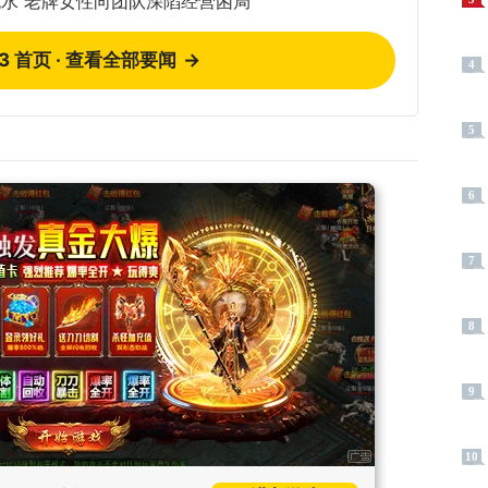
水 老牌女性向团队深陷经营困局
73 首页 · 查看全部要闻
→
4
5
6
7
8
9
10