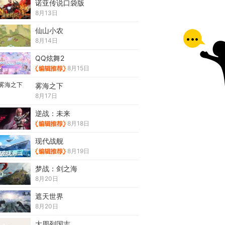
诺亚传说口袋版
8月13日
仙山小农
8月14日
QQ炫舞2
8月15日
雾海之下
8月17日
逆战：未来
8月18日
现代战舰
8月19日
梦战：剑之海
8月20日
遮天世界
8月20日
大周列国志