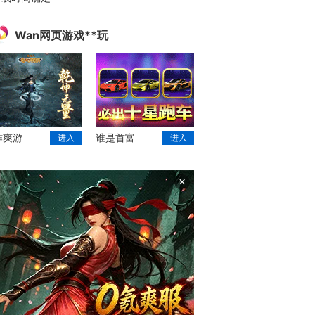
Wan网页游戏**玩
作爽游
谁是首富
进入
进入
×