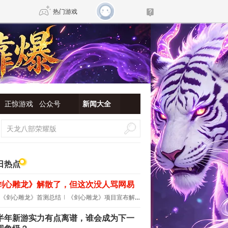
热门游戏
DNF
传奇4
剑网3旗舰版
新天龙八部
正惊游戏
公众号
新闻大全
自由
诛仙世界
新仙侠5
日热点
剑心雕龙》解散了，但这次没人骂网易
《剑心雕龙》首测总结
《剑心雕龙》项目宣布解散
半年新游实力有点离谱，谁会成为下一