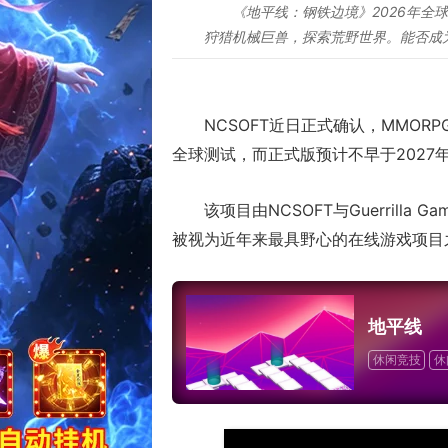
《地平线：钢铁边境》2026年全球测试！
狩猎机械巨兽，探索荒野世界。能否成
NCSOFT近日正式确认，MMOR
全球测试，而正式版预计不早于2027
该项目由NCSOFT与Guerril
被视为近年来最具野心的在线游戏项目
地平线
休闲竞技
休