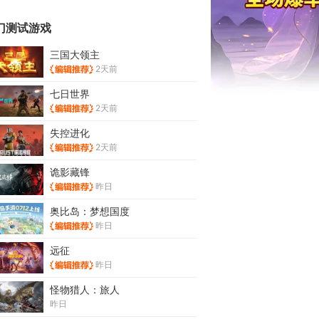
门测试游戏
三国大领主
2天前
七日世界
2天前
失控进化
2天前
诡影藏锋
昨日
奥比岛：梦想国度
昨日
远征
昨日
怪物猎人：旅人
昨日