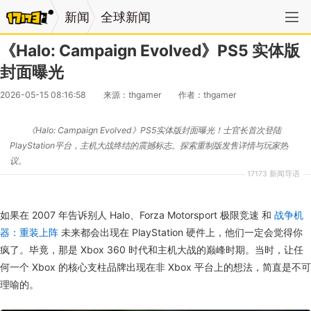
新闻
全球新闻
《Halo: Campaign Evolved》PS5 实体版
封面曝光
2026-05-15 08:16:58
来源：thgamer
作者：thgamer
《Halo: Campaign Evolved》PS5实体版封面曝光！士官长首次登陆
PlayStation平台，主机大战终结的震撼标志。探索重制版发售详情与玩家热
议。
17173 新闻导语
如果在 2007 年告诉别人 Halo、Forza Motorsport 极限竞速 和
战争机
器：重装上阵
未来都会出现在 PlayStation 硬件上，他们一定会觉得你
疯了。毕竟，那是 Xbox 360 时代和主机大战的巅峰时期。当时，让任
何一个 Xbox 的核心支柱品牌出现在非 Xbox 平台上的想法，简直是不可
理喻的。