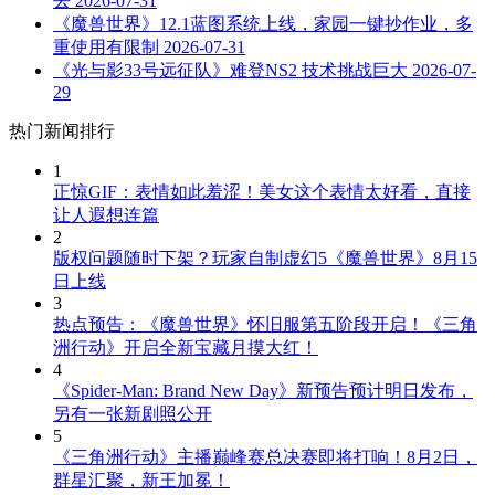
去
2026-07-31
《魔兽世界》12.1蓝图系统上线，家园一键抄作业，多
重使用有限制
2026-07-31
《光与影33号远征队》难登NS2 技术挑战巨大
2026-07-
29
热门新闻排行
1
正惊GIF：表情如此羞涩！美女这个表情太好看，直接
让人遐想连篇
2
版权问题随时下架？玩家自制虚幻5《魔兽世界》8月15
日上线
3
热点预告：《魔兽世界》怀旧服第五阶段开启！《三角
洲行动》开启全新宝藏月摸大红！
4
《Spider-Man: Brand New Day》新预告预计明日发布，
另有一张新剧照公开
5
《三角洲行动》主播巅峰赛总决赛即将打响！8月2日，
群星汇聚，新王加冕！