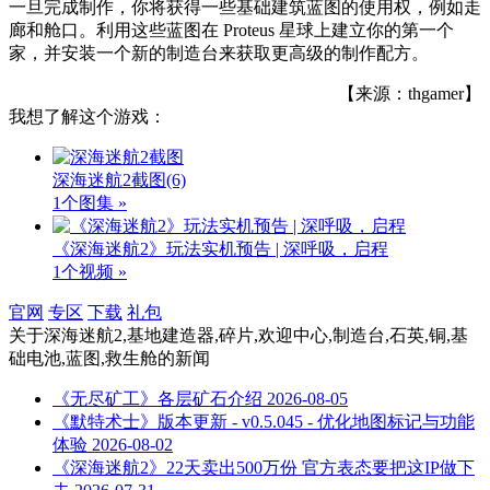
一旦完成制作，你将获得一些基础建筑蓝图的使用权，例如走
廊和舱口。利用这些蓝图在 Proteus 星球上建立你的第一个
家，并安装一个新的制造台来获取更高级的制作配方。
【来源：thgamer】
我想了解这个游戏：
深海迷航2截图
(6)
1个图集 »
《深海迷航2》玩法实机预告 | 深呼吸，启程
1个视频 »
官网
专区
下载
礼包
关于
深海迷航2,基地建造器,碎片,欢迎中心,制造台,石英,铜,基
础电池,蓝图,救生舱
的新闻
《无尽矿工》各层矿石介绍
2026-08-05
《默特术士》版本更新 - v0.5.045 - 优化地图标记与功能
体验
2026-08-02
《深海迷航2》22天卖出500万份 官方表态要把这IP做下