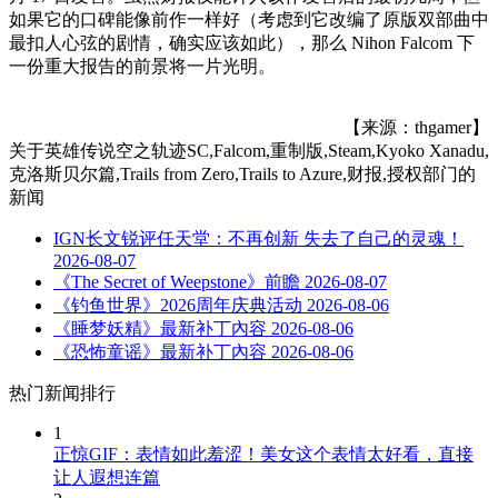
如果它的口碑能像前作一样好（考虑到它改编了原版双部曲中
最扣人心弦的剧情，确实应该如此），那么 Nihon Falcom 下
一份重大报告的前景将一片光明。
【来源：thgamer】
关于
英雄传说空之轨迹SC,Falcom,重制版,Steam,Kyoko Xanadu,
克洛斯贝尔篇,Trails from Zero,Trails to Azure,财报,授权部门
的
新闻
IGN长文锐评任天堂：不再创新 失去了自己的灵魂！
2026-08-07
《The Secret of Weepstone》前瞻
2026-08-07
《钓鱼世界》2026周年庆典活动
2026-08-06
《睡梦妖精》最新补丁內容
2026-08-06
《恐怖童谣》最新补丁內容
2026-08-06
热门新闻排行
1
正惊GIF：表情如此羞涩！美女这个表情太好看，直接
让人遐想连篇