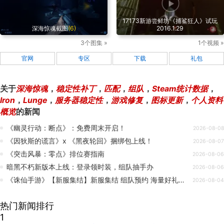
17173新游尝鲜坊《捕鲨狂人》试玩
深海惊魂截图
(6)
2016.1.29
3个图集 »
1个视频 »
官网
专区
下载
礼包
关于
深海惊魂
，
稳定性补丁
，
匹配
，
组队
，
Steam统计数据
，
Iron
，
Lunge
，
服务器稳定性
，
游戏修复
，
图标更新
，
个人资料
概览
的新闻
《幽灵行动：断点》：免费周末开启！
2026-08-08
《因狄斯的谎言》x 《黑夜轮回》捆绑包上线！
2026-08-07
《突击风暴：零点》排位赛指南
2026-08-06
暗黑不朽新版本上线：登录领时装，组队抽手办
2026-08-06
《诛仙手游》【新服集结】新服集结 组队预约 海量好礼等你来拿！
2026-08-04
热门新闻排行
1