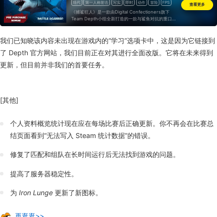
现代
第一人称射击
写实
即时
动作
冒险
FPS
查看更多
射击
一次性付费
《捕鲨狂人》是一款由Digital Confectioners旗下
Team Depth小组全新打造的一款与鲨鱼对抗的重口味
血腥游戏，属于《杀戮空间》系列。该游戏以第一人称
视角带领我们探险幽深恐怖的海底
我们已知晓该内容未出现在游戏内的“学习”选项卡中，这是因为它链接到
了 Depth 官方网站，我们目前正在对其进行全面改版。它将在未来得到
更新，但目前并非我们的首要任务。
[其他]
个人资料概览统计现在应在每场比赛后正确更新。你不再会在比赛总
结页面看到“无法写入 Steam 统计数据”的错误。
修复了匹配和组队在长时间运行后无法找到游戏的问题。
提高了服务器稳定性。
为
Iron Lunge
更新了新图标。
再逛逛>>