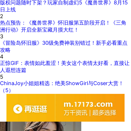
版权问题随时下架？玩家自制虚幻5《魔兽世界》8月15
日上线
2
热点预告：《魔兽世界》怀旧服第五阶段开启！《三角
洲行动》开启全新宝藏月摸大红！
3
《冒险岛怀旧服》30级免费神装别错过！新手必看重点
攻略
4
正惊GIF：表情如此羞涩！美女这个表情太好看，直接让
人遐想连篇
5
ChinaJoy小姐姐精选：绝美ShowGirl与Coser大赏！
（5）