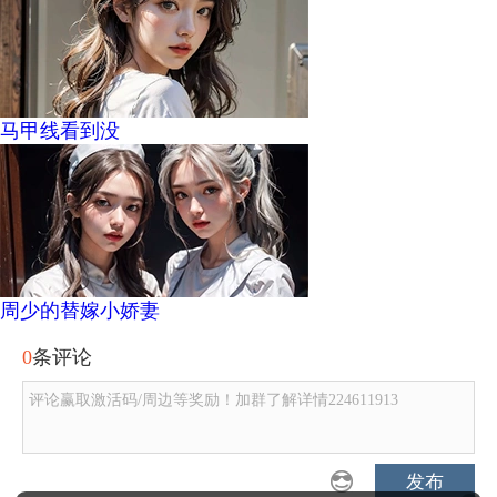
马甲线看到没
周少的替嫁小娇妻
0
条评论
评论赢取激活码/周边等奖励！加群了解详情224611913
发布