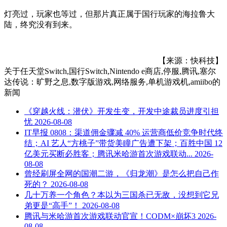
灯亮过，玩家也等过，但那片真正属于国行玩家的海拉鲁大
陆，终究没有到来。
【来源：快科技】
关于
任天堂Switch,国行Switch,Nintendo e商店,停服,腾讯,塞尔
达传说：旷野之息,数字版游戏,网络服务,单机游戏机,amiibo
的
新闻
《穿越火线：潜伏》开发生变，开发中途裁员进度引担
忧
2026-08-08
IT早报 0808：渠道佣金骤减 40% 运营商低价竞争时代终
结；AI 艺人“方桃子”带货美瞳广告遭下架；百胜中国 12
亿美元买断必胜客；腾讯米哈游首次游戏联动...
2026-
08-08
曾经刷屏全网的国潮二游，《归龙潮》是怎么把自己作
死的？
2026-08-08
几十万养一个角色？本以为三国杀已无敌，没想到它兄
弟更是“高手”！
2026-08-08
腾讯与米哈游首次游戏联动官宣！CODM×崩坏3
2026-
08-08