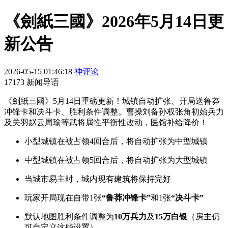
《劍紙三國》2026年5月14日更
新公告
2026-05-15 01:46:18
神评论
17173 新闻导语
《劍紙三國》5月14日重磅更新！城镇自动扩张、开局送鲁莽
冲锋卡和决斗卡、胜利条件调整。曹操刘备孙权张角初始兵力
及关羽赵云周瑜等武将属性平衡性改动，医馆补给降价！
小型城镇在被占领4回合后，将自动扩张为中型城镇
中型城镇在被占领5回合后，将自动扩张为大型城镇
当城市易主时，城内现有建筑将保持完好
玩家开局现在自带1张
“鲁莽冲锋卡”
和1张
“决斗卡”
默认地图胜利条件调整为
10万兵力
及
15万白银
（房主仍
可自定义这些设置）