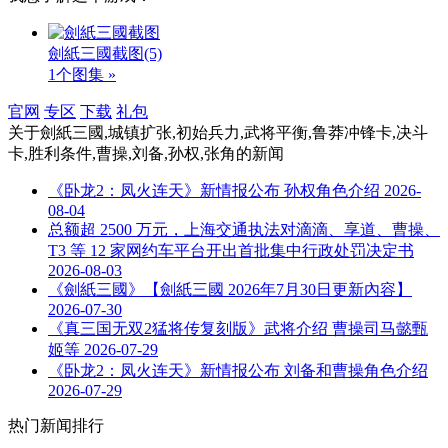
劍紙三國截图
(5)
1个图集 »
官网
专区
下载
礼包
关于
劍紙三國,城镇扩张,初始兵力,武将平衡,鲁莽冲锋卡,决斗
卡,胜利条件,曹操,刘备,孙权,张角
的新闻
《卧龙2：凤火连天》新情报公布 孙权角色介绍
2026-
08-04
总额超 2500 万元，上海交通执法对滴滴、享道、曹操、
T3 等 12 家网约车平台开出首批集中行政处罚决定书
2026-08-03
《劍紙三國》【劍紙三國 2026年7月30日更新內容】
2026-07-30
《真三国无双2猛将传复刻版》武将介绍 曹操司马懿甄
姬等
2026-07-29
《卧龙2：凤火连天》新情报公布 刘备和曹操角色介绍
2026-07-29
热门新闻排行