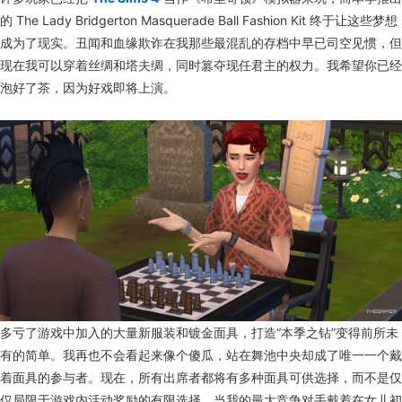
的 The Lady Bridgerton Masquerade Ball Fashion Kit 终于让这些梦想
成为了现实。丑闻和血缘欺诈在我那些最混乱的存档中早已司空见惯，但
现在我可以穿着丝绸和塔夫绸，同时篡夺现任君主的权力。我希望你已经
泡好了茶，因为好戏即将上演。
多亏了游戏中加入的大量新服装和镀金面具，打造“本季之钻”变得前所未
有的简单。我再也不会看起来像个傻瓜，站在舞池中央却成了唯一一个戴
着面具的参与者。现在，所有出席者都将有多种面具可供选择，而不是仅
仅局限于游戏内活动奖励的有限选择。当我的最大竞争对手戴着在女儿初