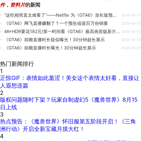
件
，
资料片
的新闻
“这吃相简直太难看了”——Netflix 为《GTA6》加长版预览设置付费门槛引发粉丝不满
2026-08-07
《GTA6》网飞直播赚翻了？一个预告或值百万份销量
2026-08-07
4K+HDR要花182元!第一时间看《GTA6》最高画质版新片成本太大
2026-08-07
《GTA6》前瞻直播时长疑似曝光！30分钟超长展示
2026-08-07
《GTA6》前瞻直播时长曝光！30分钟超长展示
2026-08-07
热门新闻排行
1
正惊GIF：表情如此羞涩！美女这个表情太好看，直接让
人遐想连篇
2
版权问题随时下架？玩家自制虚幻5《魔兽世界》8月15
日上线
3
热点预告：《魔兽世界》怀旧服第五阶段开启！《三角
洲行动》开启全新宝藏月摸大红！
4