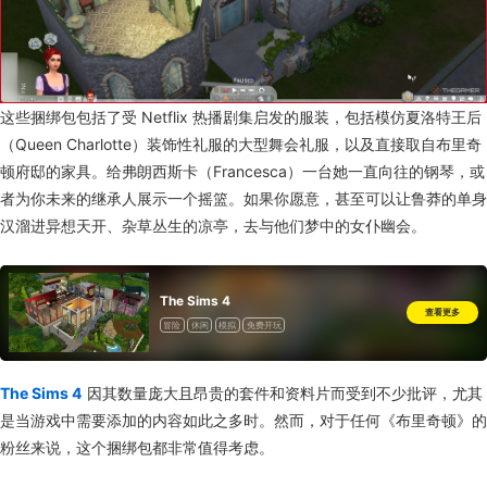
这些捆绑包包括了受 Netflix 热播剧集启发的服装，包括模仿夏洛特王后
（Queen Charlotte）装饰性礼服的大型舞会礼服，以及直接取自布里奇
顿府邸的家具。给弗朗西斯卡（Francesca）一台她一直向往的钢琴，或
者为你未来的继承人展示一个摇篮。如果你愿意，甚至可以让鲁莽的单身
汉溜进异想天开、杂草丛生的凉亭，去与他们梦中的女仆幽会。
The Sims 4
查看更多
冒险
休闲
模拟
免费开玩
The Sims 4
因其数量庞大且昂贵的套件和资料片而受到不少批评，尤其
是当游戏中需要添加的内容如此之多时。然而，对于任何《布里奇顿》的
粉丝来说，这个捆绑包都非常值得考虑。