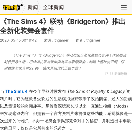
新闻
全球新闻
《The Sims 4》联动《Bridgerton》推出
全新化装舞会套件
2026-05-15 00:19:42
来源：thgamer
作者：thgamer
《The Sims 4》与《Bridgerton》联动推出全新化装舞会套件！体验摄政
时代贵族生活，用丝绸礼服与镀金面具举办奢华舞会，制造上流社会丑闻。限
时捆绑包优惠价$9.99，快来开启你的王朝争霸！
17173 新闻导语
当
The Sims 4
在今年早些时候发布
The Sims 4: Royalty & Legacy
资
料片时，它为这款备受欢迎的生活模拟游戏带来了政治阴谋、迷人的贵族
以及童话般的奇闻趣事。尽管资深玩家长期以来一直通过模组（Mods）
来实现这些内容，但拥有一个官方资料片来提供这些功能，感觉就像是一
次迟来的“示爱”。举办一场舞会来揭露竞争对手的秘密，并制造出本季最
大的丑闻，仅仅是它所带来的乐趣之一。