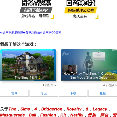
分享到新浪微博
分享到微信
分享到QQ空间
t
w
z
我想了解这个游戏：
How To Play The Sims 4: Create A
The Sims 4截图
(5)
Sim Mode Starting Guide
1个图集 »
4个视频 »
官网
专区
下载
礼包
关于
The
，
Sims
，
4
，
Bridgerton
，
Royalty
，
&
，
Legacy
，
Masquerade
，
Ball
，
Fashion
，
Kit
，
Netflix
，
贵族
，
舞会
，
套