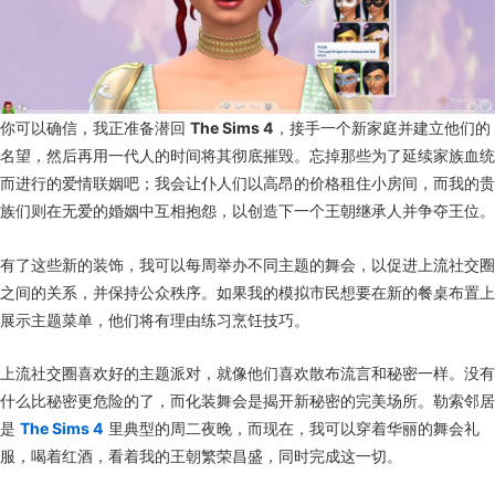
你可以确信，我正准备潜回
The Sims 4
，接手一个新家庭并建立他们的
名望，然后再用一代人的时间将其彻底摧毁。忘掉那些为了延续家族血统
而进行的爱情联姻吧；我会让仆人们以高昂的价格租住小房间，而我的贵
族们则在无爱的婚姻中互相抱怨，以创造下一个王朝继承人并争夺王位。
有了这些新的装饰，我可以每周举办不同主题的舞会，以促进上流社交圈
之间的关系，并保持公众秩序。如果我的模拟市民想要在新的餐桌布置上
展示主题菜单，他们将有理由练习烹饪技巧。
上流社交圈喜欢好的主题派对，就像他们喜欢散布流言和秘密一样。没有
什么比秘密更危险的了，而化装舞会是揭开新秘密的完美场所。勒索邻居
是
The Sims 4
里典型的周二夜晚，而现在，我可以穿着华丽的舞会礼
服，喝着红酒，看着我的王朝繁荣昌盛，同时完成这一切。