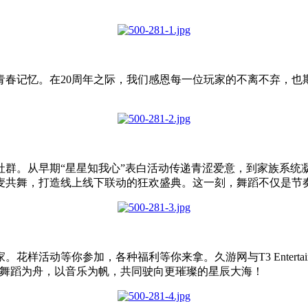
的青春记忆。在20周年之际，我们感恩每一位玩家的不离不弃，
社群。从早期“星星知我心”表白活动传递青涩爱意，到家族系统
麦共舞，打造线上线下联动的狂欢盛典。这一刻，舞蹈不仅是节
样活动等你参加，各种福利等你来拿。久游网与T3 Enterta
以舞蹈为舟，以音乐为帆，共同驶向更璀璨的星辰大海！