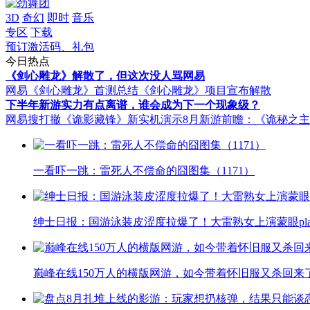
3D
奇幻
即时
音乐
专区
下载
预订激活码、礼包
今日热点
《剑心雕龙》解散了，但这次没人骂网易
网易《剑心雕龙》首测总结
《剑心雕龙》项目宣布解散
下半年新游实力有点离谱，谁会成为下一个现象级？
网易搜打撤《诡影藏锋》新实机演示
8月新游前瞻：《诡秘之
一看吓一跳：雷死人不偿命的囧图集（1171）
绅士日报：国游泳装皮涩度拉爆了！大雷熟女上演蒙眼pla
巅峰在线150万人的横版网游，如今带着怀旧服又杀回来