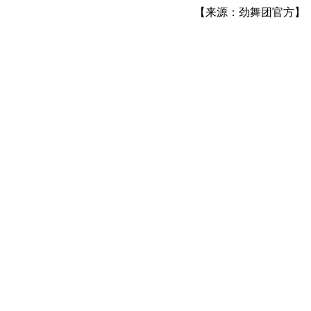
【来源：劲舞团官方】