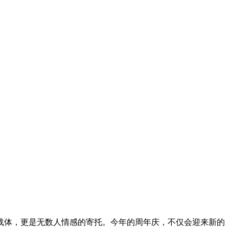
载体，更是无数人情感的寄托。今年的周年庆，不仅会迎来新的