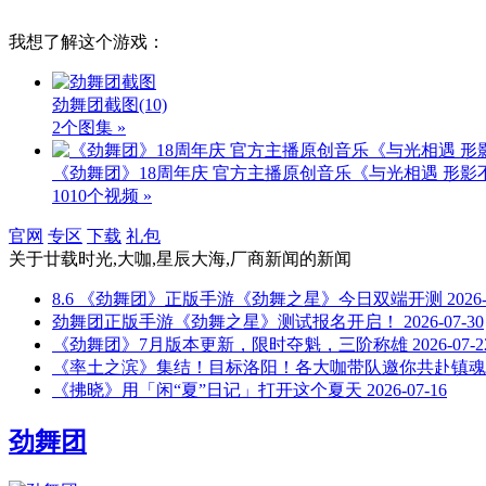
我想了解这个游戏：
劲舞团截图
(10)
2个图集 »
《劲舞团》18周年庆 官方主播原创音乐《与光相遇 形影
1010个视频 »
官网
专区
下载
礼包
关于
廿载时光,大咖,星辰大海,厂商新闻
的新闻
8.6 《劲舞团》正版手游《劲舞之星》今日双端开测
2026
劲舞团正版手游《劲舞之星》测试报名开启！
2026-07-30
《劲舞团》7月版本更新，限时夺魁，三阶称雄
2026-07-2
《率土之滨》集结！目标洛阳！各大咖带队邀你共赴镇魂
《拂晓》用「闲“夏”日记」打开这个夏天
2026-07-16
劲舞团