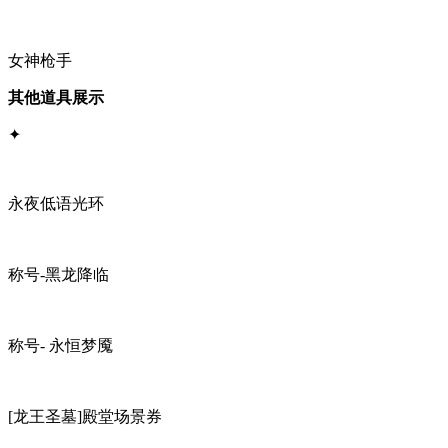
女神枪手
其他道具展示
✦
永夜低语光环
称号-黑龙降临
称号- 永恒梦魇
[龙王圣墓]殿堂场景券