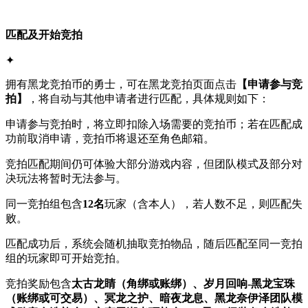
匹配及开始竞拍
✦
拥有黑龙竞拍币的勇士，可在黑龙竞拍页面点击
【申请参与竞
拍】
，将自动与其他申请者进行匹配，具体规则如下：
申请参与竞拍时，将立即扣除入场需要的竞拍币；若在匹配成
功前取消申请，竞拍币将退还至角色邮箱。
竞拍匹配期间仍可体验大部分游戏内容，但团队模式及部分对
决玩法将暂时无法参与。
同一竞拍组包含
12名
玩家（含本人），若人数不足，则匹配失
败。
匹配成功后，系统会随机抽取竞拍物品，随后匹配至同一竞拍
组的玩家即可开始竞拍。
竞拍奖励包含
太古龙睛（角绑或账绑）、岁月回响-黑龙宝珠
（账绑或可交易）、冥龙之护、暗夜龙息、黑龙奈伊泽团队模