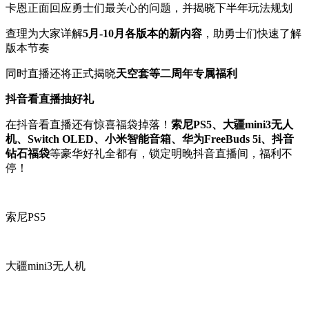
卡恩正面回应勇士们最关心的问题，并揭晓下半年玩法规划
查理为大家详解
5月-10月各版本的新内容
，助勇士们快速了解
版本节奏
同时直播还将正式揭晓
天空套等二周年专属福利
抖音看直播抽好礼
在抖音看直播还有惊喜福袋掉落！
索尼PS5、大疆mini3无人
机、Switch OLED、小米智能音箱、华为FreeBuds 5i、抖音
钻石福袋
等豪华好礼全都有，锁定明晚抖音直播间，福利不
停！
索尼PS5
大疆mini3无人机