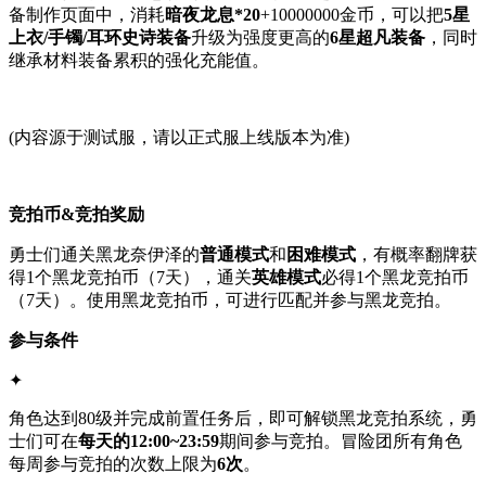
备制作页面中，消耗
暗夜龙息*20
+10000000金币，可以把
5星
上衣/手镯/耳环史诗装备
升级为强度更高的
6星超凡装备
，同时
继承材料装备累积的强化充能值。
(内容源于测试服，请以正式服上线版本为准)
竞拍币&竞拍奖励
勇士们通关黑龙奈伊泽的
普通模式
和
困难模式
，有概率翻牌获
得1个黑龙竞拍币（7天），通关
英雄模式
必得1个黑龙竞拍币
（7天）。使用黑龙竞拍币，可进行匹配并参与黑龙竞拍。
参与条件
✦
角色达到80级并完成前置任务后，即可解锁黑龙竞拍系统，勇
士们可在
每天的12:00~23:59
期间参与竞拍。冒险团所有角色
每周参与竞拍的次数上限为
6次
。