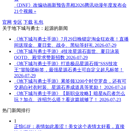
《DNF》改编动画新预告亮相2026腾讯动漫年度发布会
21个视频 »
官网
专区
下载
礼包
关于
地下城与勇士：起源
的新闻
《地下城与勇士手游》7月29日晚锁定淘金狂欢夜！直播
间送现金、夏日套、战令、黑钻等好礼
2026-07-29
《地下城与勇士手游》4技攻星源石面世、夏日泳装
OOTD、殿堂求赞新招数
2026-07-29
《地下城与勇士手游》打造极品星源石领“SSS技攻
王”冒险团标签，最强星源石勇士可自定义超凡标签！
2026-07-29
《地下城与勇士手游》累签领3200个时空罗盘，还有可
交易白衬衣时装、星源石养成道具等奖励！
2026-07-24
《地下城与勇士手游》【新职业攻略】暗星&忍者怎么
玩？加点、连招怎么搭？看这篇就够了！
2026-07-23
热门新闻排行
1
正惊GIF：表情如此羞涩！美女这个表情太好看，直接