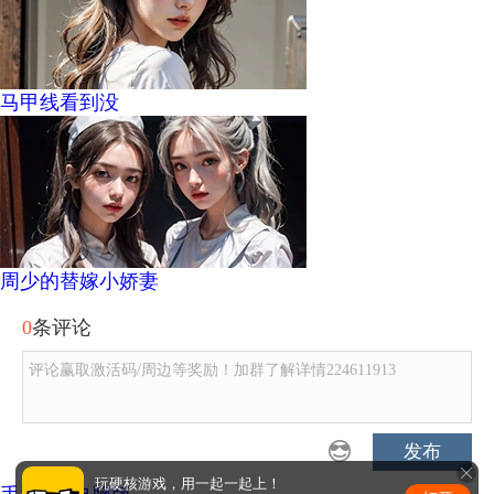
马甲线看到没
周少的替嫁小娇妻
0
条评论
评论赢取激活码/周边等奖励！加群了解详情224611913
发布
玩硬核游戏，用一起一起上！