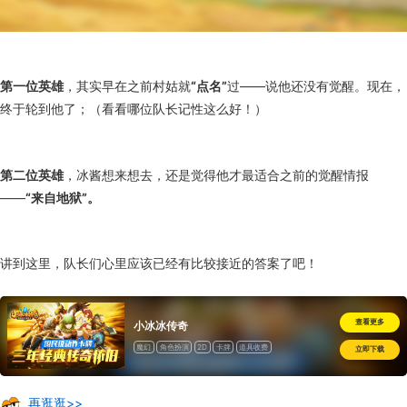
第一位英雄
，其实早在之前村姑就
“点名”
过——说他还没有觉醒。现在，
终于轮到他了；（看看哪位队长记性这么好！）
第二位英雄
，冰酱想来想去，还是觉得他才最适合之前的觉醒情报
——
“来自地狱”
。
讲到这里，队长们心里应该已经有比较接近的答案了吧！
查看更多
小冰冰传奇
魔幻
角色扮演
2D
卡牌
道具收费
立即下载
再逛逛>>