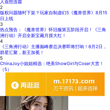
人遐想连篇
2
版权问题随时下架？玩家自制虚幻5《魔兽世界》8月15
日上线
3
热点预告：《魔兽世界》怀旧服第五阶段开启！《三角
洲行动》开启全新宝藏月摸大红！
4
《三角洲行动》主播巅峰赛总决赛即将打响！8月2日，
群星汇聚，新王加冕！
5
ChinaJoy小姐姐精选：绝美ShowGirl与Coser大赏！
（5）