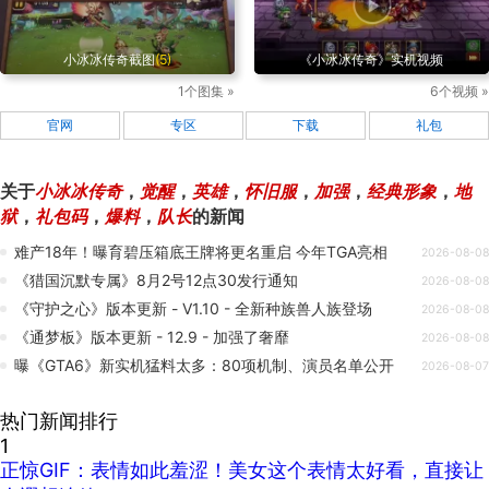
小冰冰传奇截图
(5)
《小冰冰传奇》实机视频
1个图集 »
6个视频 »
官网
专区
下载
礼包
关于
小冰冰传奇
，
觉醒
，
英雄
，
怀旧服
，
加强
，
经典形象
，
地
狱
，
礼包码
，
爆料
，
队长
的新闻
难产18年！曝育碧压箱底王牌将更名重启 今年TGA亮相
2026-08-08
《猎国沉默专属》8月2号12点30发行通知
2026-08-08
《守护之心》版本更新 - V1.10 - 全新种族兽人族登场
2026-08-08
《通梦板》版本更新 - 12.9 - 加强了奢靡
2026-08-08
曝《GTA6》新实机猛料太多：80项机制、演员名单公开
2026-08-07
热门新闻排行
1
正惊GIF：表情如此羞涩！美女这个表情太好看，直接让