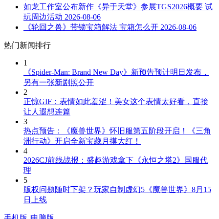
如龙工作室公布新作《异于天堂》参展TGS2026概要 试
玩周边活动
2026-08-06
《轮回之兽》带锁宝箱解法 宝箱怎么开
2026-08-06
热门新闻排行
1
《Spider-Man: Brand New Day》新预告预计明日发布，
另有一张新剧照公开
2
正惊GIF：表情如此羞涩！美女这个表情太好看，直接
让人遐想连篇
3
热点预告：《魔兽世界》怀旧服第五阶段开启！《三角
洲行动》开启全新宝藏月摸大红！
4
2026CJ前线战报：盛趣游戏拿下《永恒之塔2》国服代
理
5
版权问题随时下架？玩家自制虚幻5《魔兽世界》8月15
日上线
手机版
|
电脑版