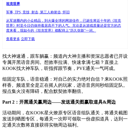
坦克世界
军事, TPS, 竞技, 射击, 第三人称射击, 怀旧
从军迷圈内的小众精品，到火爆全球的网游佳作，已诞生将近十年的《坦克
世界》时至今日仍保持着居高不下的人气。无论是从游戏质量还是官方的态
度来看，现如今的《坦克世界》都配得上“历久弥新”一词。
查看更多
立即下载
找大神速通，跟车躺赢：频道内大神主播和资深志愿者已开设
专属开黑语音房间。想效率拉满、快速拿满七箱？直接上
KOOK找大神车队，听指挥跟节奏，PVE通关一气呵成。
组固定车队，语音稳通：对自己的实力绝对自信？来KOOK照
样香。频道里全是正在摇人的玩家，进语音房间秒组固定队。
报点集火没有障碍，配合默契效率翻倍。
Part 2：开黑通关赢周边——发送通关图赢取道具&周边
活动期间，在KOOK星火燎原专区语音组队通关，将通关截图
发送到晒图专区，每通关一次即可领取一份虚拟道具，达到一
定通关次数将直接获得实物周边福利。