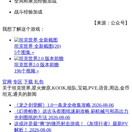
全局和乘员经验加成
战斗经验加成
【来源：公众号】
我想了解这个游戏：
坦克世界 全新截图
(20)
5个图集 »
坦克世界2.0 版本前瞻
196个视频 »
官网
专区
下载
礼包
关于
坦克世界,星火燎原,KOOK,组队,宝箱,PVE,语音,周边,金币
坦克,通关
的新闻
《龙之剑觉醒》1.0一条龙全收集攻略
2026-08-06
《幻兽帕鲁》远古头盔图纸速刷攻略 刷机械弓和高出力
光剑图纸的方法
2026-08-06
这或许是最“爽”的微恐射击游戏！《灰境行者》最新PV
解析！
2026-08-06