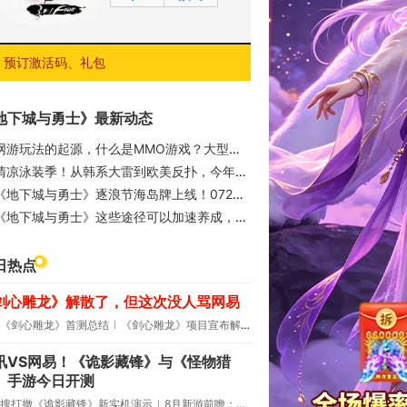
预订激活码、礼包
地下城与勇士》最新动态
网游玩法的起源，什么是MMO游戏？大型多人在线网游的魅力体现在哪？
清凉泳装季！从韩系大雷到欧美反扑，今年夏天大饱眼福
《地下城与勇士》逐浪节海岛牌上线！0723版本更新内容介绍
《地下城与勇士》这些途径可以加速养成，115级史诗套装获取指南
日热点
剑心雕龙》解散了，但这次没人骂网易
《剑心雕龙》首测总结
《剑心雕龙》项目宣布解散
讯VS网易！《诡影藏锋》与《怪物猎
》手游今日开测
搜打撤《诡影藏锋》新实机演示
8月新游前瞻：《诡秘之主》领衔