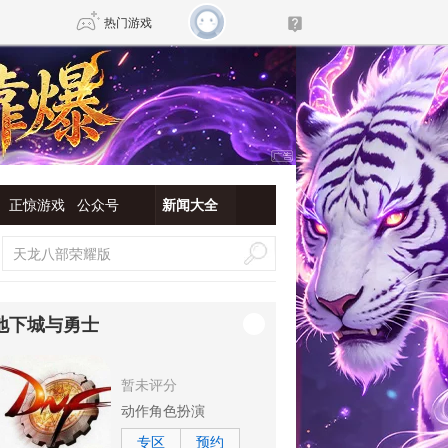
热门游戏
DNF
传奇4
剑网3旗舰版
新天龙八部
正惊游戏
公众号
新闻大全
自由
诛仙世界
新仙侠5
地下城与勇士
暂未评分
动作角色扮演
专区
预约