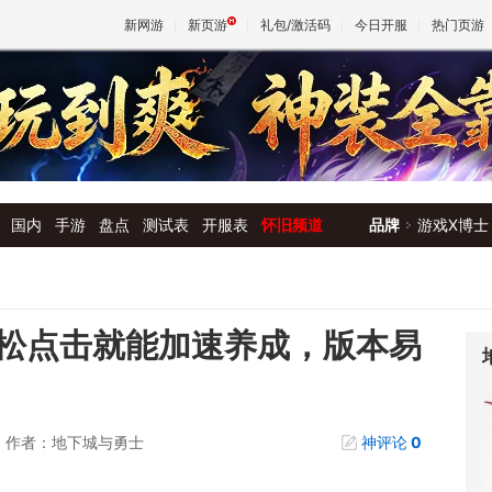
新网游
新页游
礼包/激活码
今日开服
热门页游
魔兽
天堂
国内
手游
盘点
测试表
开服表
怀旧频道
品牌
游戏X博士
王权与
松点击就能加速养成，版本易
作者：地下城与勇士
神评论
0