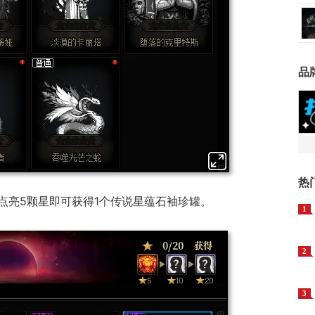
品
热
点亮5颗星即可获得1个传说星蕴石袖珍罐。
1
2
3