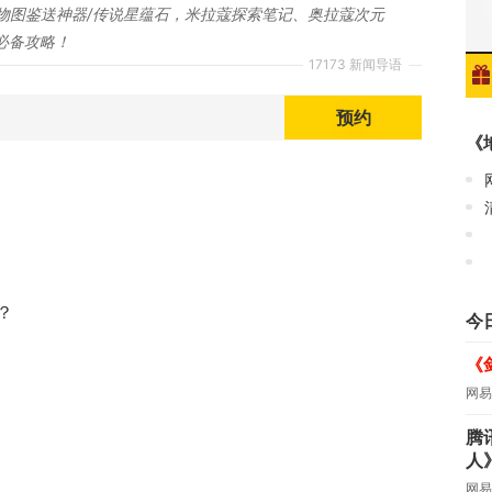
物图鉴送神器/传说星蕴石，米拉蔻探索笔记、奥拉蔻次元
必备攻略！
17173 新闻导语
预约
《
？
今
《
网易
腾
人
网易