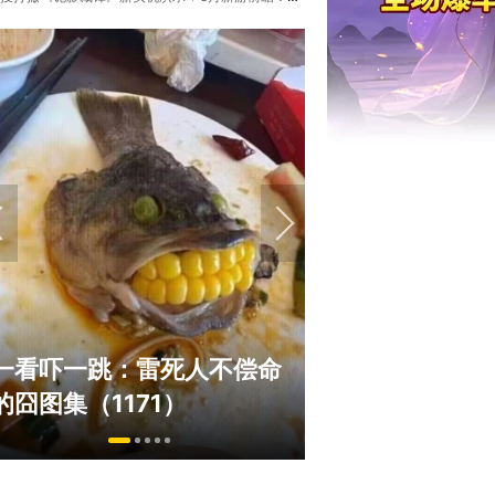
绅士日报：国游
一看吓一跳：雷死人不偿命
拉爆了！大雷熟
的囧图集（1171）
play