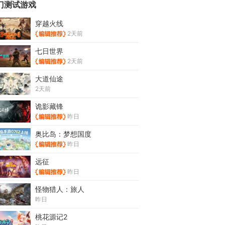
门测试游戏
穿越火线
2天前
七日世界
2天前
大道仙途
2天前
诡影藏锋
昨日
奥比岛：梦想国度
昨日
远征
昨日
怪物猎人：旅人
昨日
桃花源记2