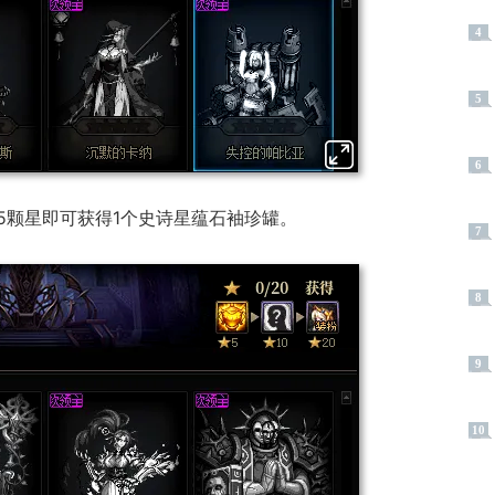
4
5
6
5颗星即可获得1个史诗星蕴石袖珍罐。
7
8
9
10