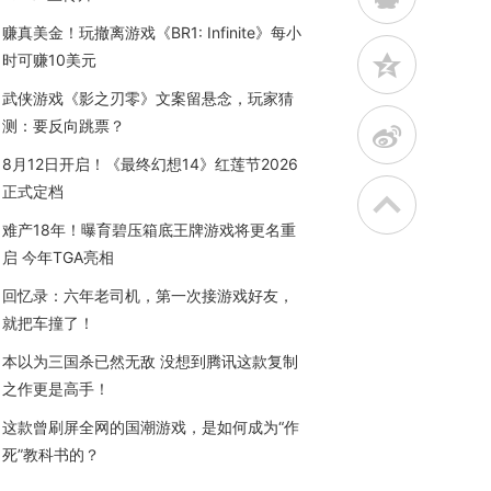
赚真美金！玩撤离游戏《BR1: Infinite》每小
z
时可赚10美元
武侠游戏《影之刃零》文案留悬念，玩家猜
测：要反向跳票？
t
8月12日开启！《最终幻想14》红莲节2026
正式定档
难产18年！曝育碧压箱底王牌游戏将更名重
启 今年TGA亮相
回忆录：六年老司机，第一次接游戏好友，
就把车撞了！
本以为三国杀已然无敌 没想到腾讯这款复制
之作更是高手！
这款曾刷屏全网的国潮游戏，是如何成为“作
死”教科书的？