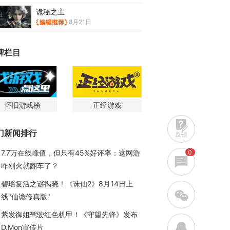
诡秘之主
8月21日
牌栏目
怀旧游戏榜
正经游戏
门新闻排行
反馈
0
7.7万在线峰值，但只有45%好评率：这网游
咋刚火就翻车了？
碧瑶复活之谜揭晓！《诛仙2》8月14日上
w
线"仙诡修真版"
紫发御姐驾驶红色机甲！《守望先锋》发布
q
D.Mon宣传片