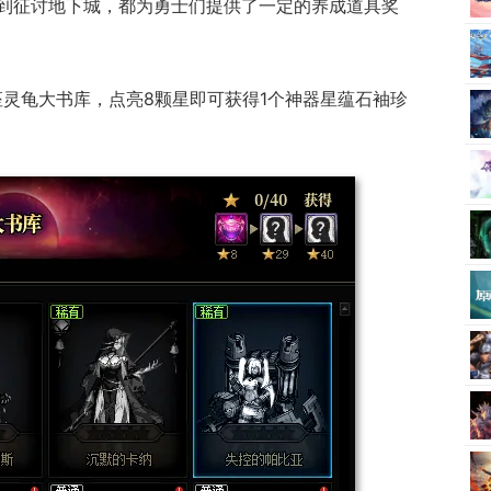
到征讨地下城，都为勇士们提供了一定的养成道具奖
座灵龟大书库，点亮8颗星即可获得1个神器星蕴石袖珍