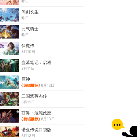
昨日
问剑长生
昨日
元气骑士
昨日
伏魔传
8月10日
盗墓笔记：启程
8月11日
原神
8月12日
三国戏英杰传
8月12日
苍翼：混沌效应
8月13日
诺亚传说口袋版
8月13日