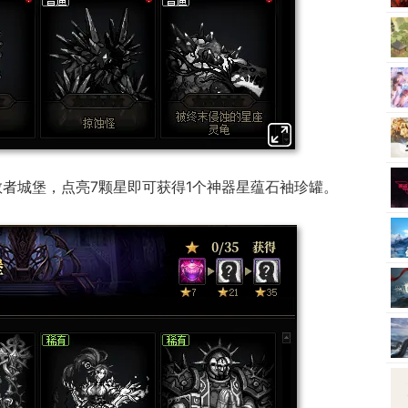
教者城堡，点亮7颗星即可获得1个神器星蕴石袖珍罐。