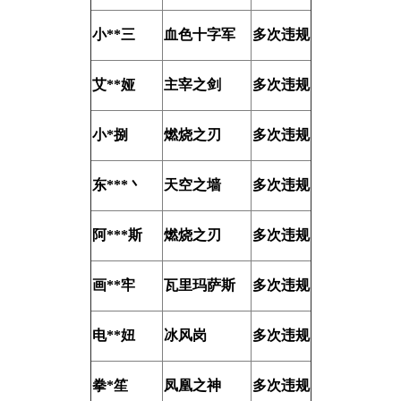
小**三
血色十字军
多次违规
艾**娅
主宰之剑
多次违规
小*捌
燃烧之刃
多次违规
东***丶
天空之墙
多次违规
阿***斯
燃烧之刃
多次违规
画**牢
瓦里玛萨斯
多次违规
电**妞
冰风岗
多次违规
拳*笙
凤凰之神
多次违规