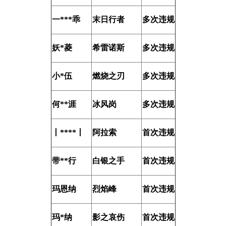
一***乖
末日行者
多次违规
妖*菱
希雷诺斯
多次违规
小*伍
燃烧之刃
多次违规
何**涯
冰风岗
多次违规
丨****丨
阿拉索
首次违规
带**行
白银之手
首次违规
玛恩纳
烈焰峰
首次违规
玛*纳
影之哀伤
首次违规