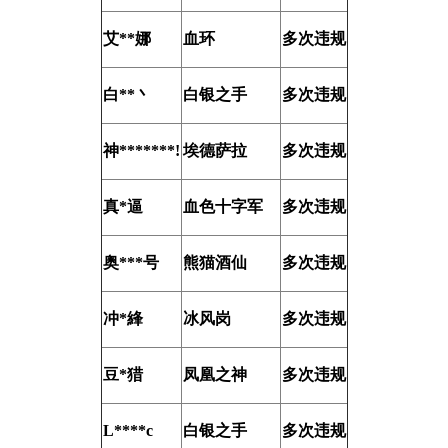
艾**娜
血环
多次违规
白**丶
白银之手
多次违规
神*******!
埃德萨拉
多次违规
真*逼
血色十字军
多次违规
奥***号
熊猫酒仙
多次违规
冲*綘
冰风岗
多次违规
豆*猎
凤凰之神
多次违规
L****c
白银之手
多次违规