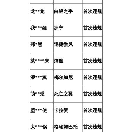
龙**龙
白银之手
首次违规
我***錘
罗宁
首次违规
邦*熊
迅捷微风
首次违规
莱****来
熵魔
首次违规
漆***翼
梅尔加尼
首次违规
萌**兎
死亡之翼
首次违规
堕***使
卡拉赞
首次违规
大***锅
格瑞姆巴托
首次违规