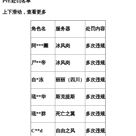
PvE处罚名单
上下滑动，查看更多
角色名
服务器
处罚内容
阿***團
冰风岗
多次违规
尸**帝
冰风岗
多次违规
自*冻
丽丽（四川）
多次违规
琉**华
斯克提斯
多次违规
琉**群
死亡之翼
多次违规
C**d
自由之风
多次违规