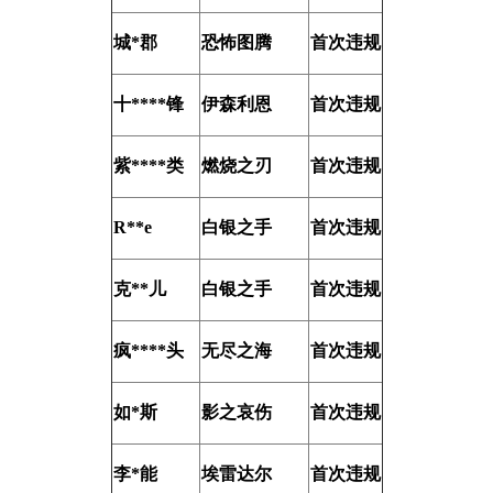
城*郡
恐怖图腾
首次违规
十****锋
伊森利恩
首次违规
紫****类
燃烧之刃
首次违规
R**e
白银之手
首次违规
克**儿
白银之手
首次违规
疯****头
无尽之海
首次违规
如*斯
影之哀伤
首次违规
李*能
埃雷达尔
首次违规