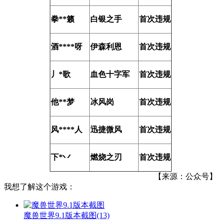
拳**籁
白银之手
首次违规
酒****呀
伊森利恩
首次违规
丿*歌
血色十字军
首次违规
他**梦
冰风岗
首次违规
风****人
迅捷微风
首次违规
下*丷
燃烧之刃
首次违规
【来源：公众号】
我想了解这个游戏：
魔兽世界9.1版本截图
(13)