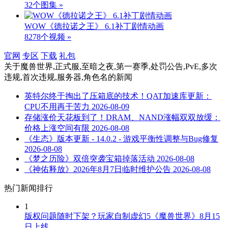
32个图集 »
WOW《德拉诺之王》 6.1补丁剧情动画
8278个视频 »
官网
专区
下载
礼包
关于
魔兽世界,正式服,至暗之夜,第一赛季,处罚公告,PvE,多次
违规,首次违规,服务器,角色名
的新闻
英特尔终于掏出了压箱底的技术！QAT加速库更新：
CPU不用再干苦力
2026-08-09
存储涨价天花板到了！DRAM、NAND涨幅双双放缓：
价格上涨空间有限
2026-08-08
《生态》版本更新 - 14.0.2 - 游戏平衡性调整与Bug修复
2026-08-08
《梦之历险》双倍突袭宝箱掉落活动
2026-08-08
《神佑释放》2026年8月7日临时维护公告
2026-08-08
热门新闻排行
1
版权问题随时下架？玩家自制虚幻5《魔兽世界》8月15
日上线