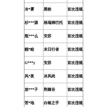
冷*雾
黑铁
首次违规
杉***源
格瑞姆巴托
首次违规
瓶***么
安苏
首次违规
靓*睑
末日行者
首次违规
G***y
安苏
首次违规
风*夜
冰风岗
首次违规
放***子
荆棘谷
首次违规
苦*地
白银之手
首次违规