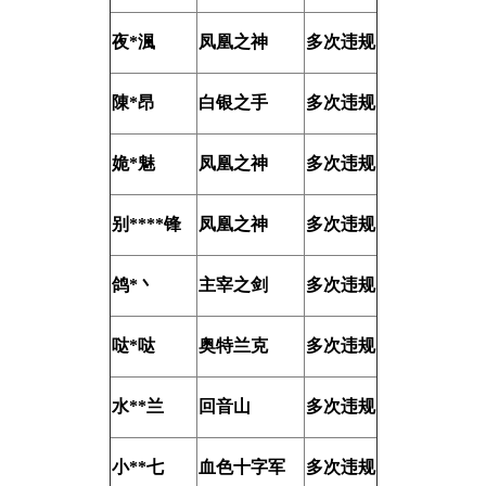
夜*渢
凤凰之神
多次违规
陳*昂
白银之手
多次违规
姽*魅
凤凰之神
多次违规
别****锋
凤凰之神
多次违规
鸽*丶
主宰之剑
多次违规
哒*哒
奥特兰克
多次违规
水**兰
回音山
多次违规
小**七
血色十字军
多次违规