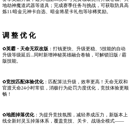
地劫神魔道武器等道具；完成赛季任务与挑战，可获取防具高
炼11/暗金元神卡自选、暗金将星卡礼包等珍稀奖励。
调 整 优 化
✿
英霸・天命无双改版
：打钱更快、升级更稳、5技能的自动
升级等级延后...同时新增神秘英雄融合卷轴，可解锁旧版 / 霸
版技能。
✿
竞技匹配体验优化
：匹配算法升级，效率更高！天命无双和
官渡天命24小时常驻，消极行为处罚力度优化，竞技体验更顺
畅！
✿
地图掉落优化
：为提升竞技氛围，减轻养成压力，新版本上
线全新封灵玉掉落体系，覆盖竞技、关卡、战场全模式——