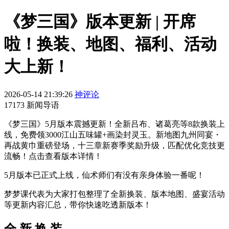
《梦三国》版本更新 | 开席
啦！换装、地图、福利、活动
大上新！
2026-05-14 21:39:26
神评论
17173 新闻导语
《梦三国》5月版本震撼更新！全新吕布、诸葛亮等8款换装上
线，免费领3000江山五味罐+画染封灵玉。新地图九州同宴・
再战黄巾重磅登场，十三章新赛季奖励升级，匹配优化竞技更
流畅！点击查看版本详情！
5月版本已正式上线，仙术师们有没有亲身体验一番呢！
梦梦课代表为大家打包整理了全新换装、版本地图、盛宴活动
等更新内容汇总，带你快速吃透新版本！
全 新 换 装