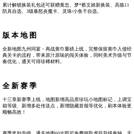
累计解锁换装礼包还可获赠黄忠、梦*蔡文姬新换装、高炼11
防具自选、3级暴怒炎魔卡、灵珠/小鱼干自选。
版 本 地 图
全新地图九州同宴・再战黄巾重磅上线，完整保留黄巾入侵经
典关卡的流程，带来原汁原味的闯关体验，同时美术升级与节
奏优化，通关可得珍稀材料。
全 新 赛 季
十三章新赛季上线，地图新增高品质珍玩小地图标记，上调宝
箱等级、新增多处传送点，新增隐藏首领等优化，刷本体验更
顺畅高效！
赛季奖励升级，通关地图60次即可免费领取虎符升级卷轴、天