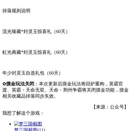
掉落规则说明
流光臻藏*封灵玉惊喜礼（60天）
虹光典藏*封灵玉惊喜礼（60天）
年少封灵玉自选礼包（60天）
✿
摸金玩法关闭
：本次更新后摸金玩法将回炉重构，英霸官
渡、英霸・天命无双、天命・荆州争霸将关闭摸金功能，摸金
相关收藏品掉落同步失效。
【来源：公众号】
我想了解这个游戏：
梦三国截图
(11)