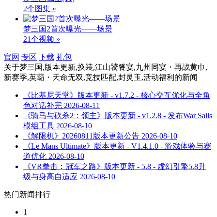
2个图集 »
梦三国2首次曝光——场景
21个视频 »
官网
专区
下载
礼包
关于
梦三国,版本更新,换装,江山饕餮宴,九州同宴・再战黄巾,
新赛季,英霸・天命无双,竞技匹配,封灵玉,活动福利
的新闻
《比基尼天堂》版本更新 - v1.7.2 - 核心交互优化与全角
色对话补完
2026-08-11
《骑马与砍杀2：领主》版本更新 - v1.2.8 - 发布War Sails
模组工具
2026-08-10
《解限机》20260811版本更新公告
2026-08-10
《Le Mans Ultimate》版本更新 - V1.4.1.0 - 游戏体验与赛
道优化
2026-08-10
《VR拳击：冠军之路》版本更新 - 5.8 - 虚幻引擎5.8升
级与身高自适应
2026-08-10
热门新闻排行
1