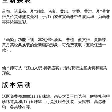
吕布、诸葛亮、梦*刘璋、马良、黄忠、大乔、曹洪、梦*蔡文
姬八位英雄盛装亮相，于江山饕餮宴画卷中各展风华，为画卷
再添浓墨重彩。
「画染」功能上线，本次推出潘凤、曹植、蔡文姬、黄舞蝶、
黄月英经典换装的全新画染形象，可免费获取（五款任选一
款）。
仙术师可从『江山入馔·饕餮盛宴』活动获取这些换装和画染
形象。
版 本 活 动
活跃免费领3000江山五味罐、画染封灵玉自选包！解锁礼包得
珍稀道具和江山五味罐，可兑换暗金换装、天赋书、高炼卷
轴、各类珍材等。