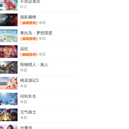
不思议迷宫
昨日
诡影藏锋
今日
奥比岛：梦想国度
今日
远征
今日
怪物猎人：旅人
今日
桃花源记2
今日
问剑长生
今日
元气骑士
今日
伏魔传