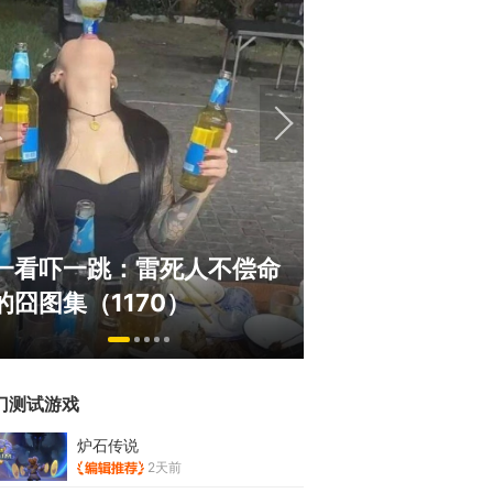
巅峰在线150万人的横版网
盘点8月扎堆上
游，如今带着怀旧服又杀回
玩家想扔核弹，
来了！
恋爱？
门测试游戏
炉石传说
2天前