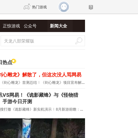
热门游戏
正惊游戏
公众号
新闻大全
DNF
传奇4
剑网3旗舰版
新天龙八部
日热点
剑心雕龙》解散了，但这次没人骂网易
自由
诛仙世界
新仙侠5
《剑心雕龙》首测总结
《剑心雕龙》项目宣布解散
讯VS网易！《诡影藏锋》与《怪物猎
》手游今日开测
搜打撤《诡影藏锋》新实机演示
8月新游前瞻：《诡秘之主》领衔