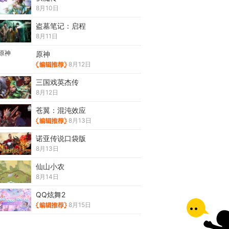
8月10日
盗墓笔记：启程
8月11日
原神
8月12日
三国戏英杰传
8月12日
苍翼：混沌效应
8月13日
诺亚传说口袋版
8月13日
仙山小农
8月14日
QQ炫舞2
8月15日