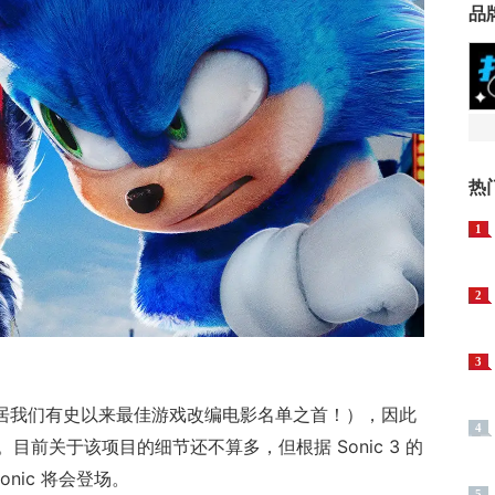
品
热
1
2
3
 3 位居我们有史以来最佳游戏改编电影名单之首！），因此
4
前关于该项目的细节还不算多，但根据 Sonic 3 的
Sonic 将会登场。
5