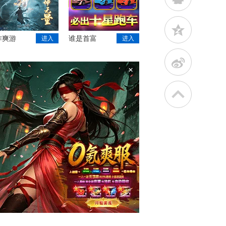
z
作爽游
谁是首富
进入
进入
t
×