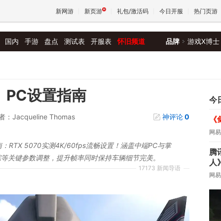
新网游
新页游
礼包/激活码
今日开服
热门页游
国内
手游
盘点
测试表
开服表
怀旧频道
品牌
游戏X博士
魔兽
天堂
 6》PC设置指南
今
：Jacqueline Thomas
神评论
0
《
王权与
网易
化指南：RTX 5070实测4K/60fps流畅设置！涵盖中端PC与掌
腾
踪等关键参数调整，提升帧率同时保持车辆细节完美。
人
17173 新闻导语
网易