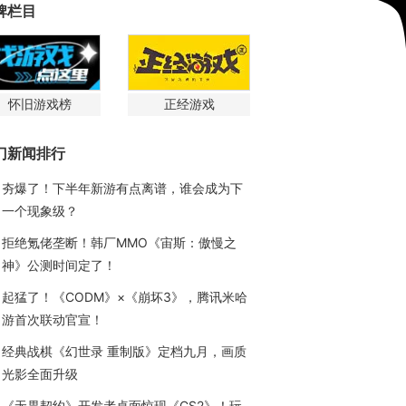
牌栏目
怀旧游戏榜
正经游戏
门新闻排行
夯爆了！下半年新游有点离谱，谁会成为下
一个现象级？
拒绝氪佬垄断！韩厂MMO《宙斯：傲慢之
神》公测时间定了！
起猛了！《CODM》×《崩坏3》，腾讯米哈
游首次联动官宣！
经典战棋《幻世录 重制版》定档九月，画质
光影全面升级
《无畏契约》开发者桌面惊现《CS2》！玩