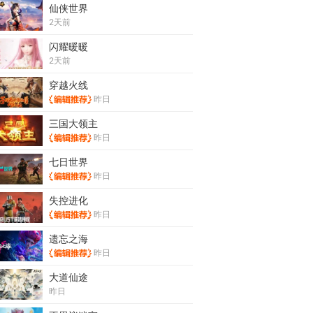
仙侠世界
2天前
闪耀暖暖
2天前
穿越火线
昨日
三国大领主
昨日
七日世界
昨日
失控进化
昨日
遗忘之海
昨日
大道仙途
昨日