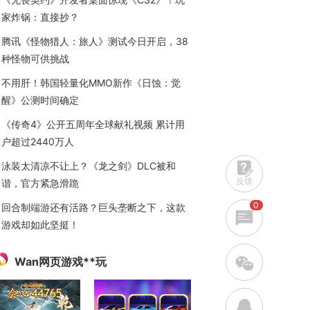
家炸锅：直接抄？
腾讯《怪物猎人：旅人》测试今日开启，38
种怪物可供挑战
不用肝！韩国轻量化MMO新作《日蚀：觉
醒》公测时间确定
《传奇4》公开五周年全球献礼视频 累计用
户超过2440万人
泳装太清凉不让上？《龙之剑》DLC被和
反馈
谐，官方紧急滑跪
0
回合制端游还有活路？巨头垄断之下，这款
游戏却如此坚挺！
w
Wan网页游戏**玩
q