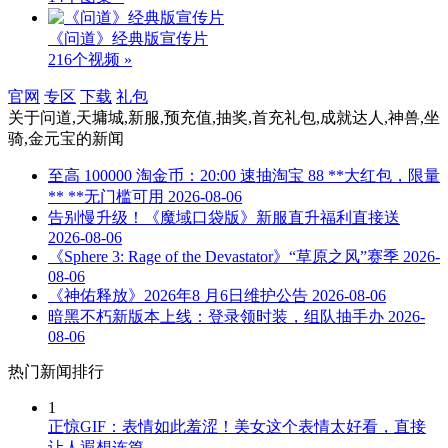
《问道》经典版宣传片
216个视频 »
官网
专区
下载
礼包
关于
问道,天墉城,新服,预充值,抽奖,首充礼包,成就达人,神兽,坐
骑,金元宝
的新闻
至高 100000 淘金币：20:00 速抽淘宝 88 **大红包，限量
** **无门槛可用
2026-08-06
告别慢升级！《魔域口袋版》新服直升福利直接送
2026-08-06
《Sphere 3: Rage of the Devastator》“草原之风”赛季
2026-
08-06
《神佑释放》2026年8 月6日维护公告
2026-08-06
暗黑不朽新版本上线：登录领时装，组队抽手办
2026-
08-06
热门新闻排行
1
正惊GIF：表情如此羞涩！美女这个表情太好看，直接
让人遐想连篇