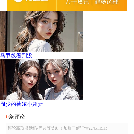
马甲线看到没
周少的替嫁小娇妻
0
条评论
评论赢取激活码/周边等奖励！加群了解详情224611913