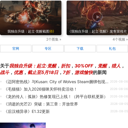
我独自升级：起立·觉醒截图
(6)
《我独自升级：起立·觉醒》发售宣传片
2个图集 »
4个视频 »
官网
专区
下载
礼包
关于
我独自升级：起立·觉醒
，
折扣
，
30%OFF
，
觉醒
，
猎人
，
战斗
，
优惠
，
截止至5月18日
，
7折
，
游戏愉快
的新闻
《迈阿密热线》与Kusan: City of Wolves Steam捆绑包现已推出
2026-08-06
《毛猫猫》加入2026猫咪关怀特卖活动！
2026-08-06
《龙的传人：孤旅》热修复现已上线！（跨平台联机更新）
2026-08-06
《消逝的光芒2》突破：第三章：开放世界
2026-08-05
《后汉稽异录》E1.32更新
2026-08-05