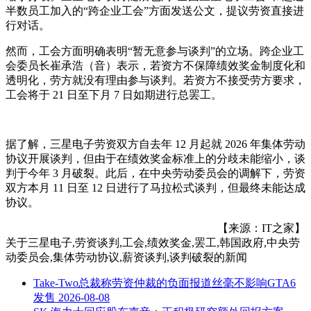
半数员工加入的“跨企业工会”方面发送公文，提议劳资直接进
行对话。
然而，工会方面明确表明“暂无意参与谈判”的立场。跨企业工
会委员长崔承浩（音）表示，若资方不保障绩效奖金制度化和
透明化，劳方就没有理由参与谈判。若资方不接受劳方要求，
工会将于 21 日至下月 7 日如期进行总罢工。
据了解，三星电子劳资双方自去年 12 月起就 2026 年集体劳动
协议开展谈判，但由于在绩效奖金标准上的分歧未能缩小，谈
判于今年 3 月破裂。此后，在中央劳动委员会的调解下，劳资
双方本月 11 日至 12 日进行了马拉松式谈判，但最终未能达成
协议。
【来源：IT之家】
关于
三星电子,劳资谈判,工会,绩效奖金,罢工,韩国政府,中央劳
动委员会,集体劳动协议,薪资谈判,谈判破裂
的新闻
Take-Two总裁称劳资仲裁的负面报道丝毫不影响GTA6
发售
2026-08-08