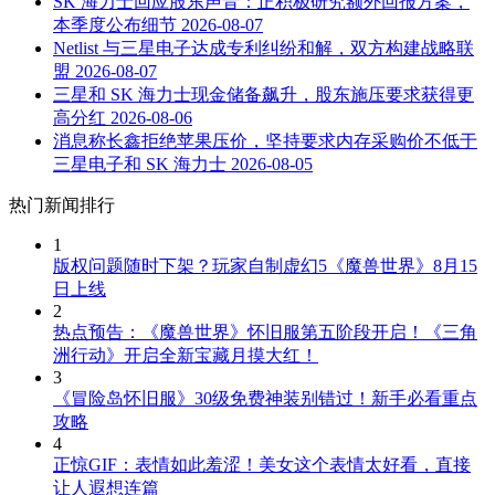
SK 海力士回应股东声音：正积极研究额外回报方案，
本季度公布细节
2026-08-07
Netlist 与三星电子达成专利纠纷和解，双方构建战略联
盟
2026-08-07
三星和 SK 海力士现金储备飙升，股东施压要求获得更
高分红
2026-08-06
消息称长鑫拒绝苹果压价，坚持要求内存采购价不低于
三星电子和 SK 海力士
2026-08-05
热门新闻排行
1
版权问题随时下架？玩家自制虚幻5《魔兽世界》8月15
日上线
2
热点预告：《魔兽世界》怀旧服第五阶段开启！《三角
洲行动》开启全新宝藏月摸大红！
3
《冒险岛怀旧服》30级免费神装别错过！新手必看重点
攻略
4
正惊GIF：表情如此羞涩！美女这个表情太好看，直接
让人遐想连篇