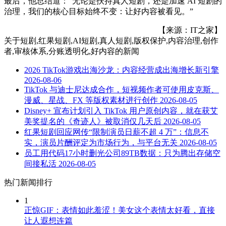
最后，他总结道：“无论是扶持真人短剧，还是加速 AI 短剧的
治理，我们的核心目标始终不变：让好内容被看见。”
【来源：IT之家】
关于
短剧,红果短剧,AI短剧,真人短剧,版权保护,内容治理,创作
者,审核体系,分账透明化,好内容
的新闻
2026 TikTok游戏出海沙龙：内容经营成出海增长新引擎
2026-08-06
TikTok 与迪士尼达成合作，短视频作者可使用皮克斯、
漫威、星战、FX 等版权素材进行创作
2026-08-05
Disney+ 宣布计划引入 TikTok 用户原创内容，就在获艾
美奖提名的《奇迹人》被取消仅几天后
2026-08-05
红果短剧回应网传“限制演员日薪不超 4 万”：信息不
实，演员片酬评定为市场行为，与平台无关
2026-08-05
员工用代码17小时删光公司89TB数据：只为腾出存储空
间接私活
2026-08-05
热门新闻排行
1
正惊GIF：表情如此羞涩！美女这个表情太好看，直接
让人遐想连篇