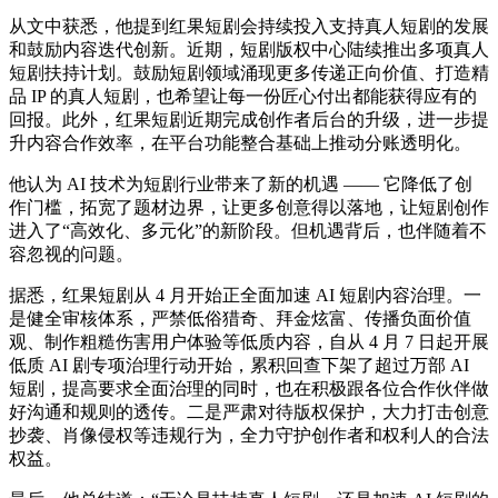
从文中获悉，他提到红果短剧会持续投入支持真人短剧的发展
和鼓励内容迭代创新。近期，短剧版权中心陆续推出多项真人
短剧扶持计划。鼓励短剧领域涌现更多传递正向价值、打造精
品 IP 的真人短剧，也希望让每一份匠心付出都能获得应有的
回报。此外，红果短剧近期完成创作者后台的升级，进一步提
升内容合作效率，在平台功能整合基础上推动分账透明化。
他认为 AI 技术为短剧行业带来了新的机遇 —— 它降低了创
作门槛，拓宽了题材边界，让更多创意得以落地，让短剧创作
进入了“高效化、多元化”的新阶段。但机遇背后，也伴随着不
容忽视的问题。
据悉，红果短剧从 4 月开始正全面加速 AI 短剧内容治理。一
是健全审核体系，严禁低俗猎奇、拜金炫富、传播负面价值
观、制作粗糙伤害用户体验等低质内容，自从 4 月 7 日起开展
低质 AI 剧专项治理行动开始，累积回查下架了超过万部 AI
短剧，提高要求全面治理的同时，也在积极跟各位合作伙伴做
好沟通和规则的透传。二是严肃对待版权保护，大力打击创意
抄袭、肖像侵权等违规行为，全力守护创作者和权利人的合法
权益。