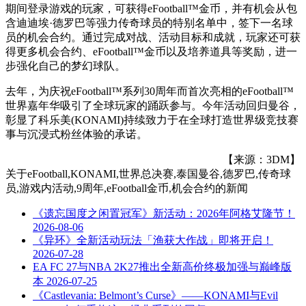
期间登录游戏的玩家，可获得eFootball™金币，并有机会从包
含迪迪埃·德罗巴等强力传奇球员的特别名单中，签下一名球
员的机会合约。通过完成对战、活动目标和成就，玩家还可获
得更多机会合约、eFootball™金币以及培养道具等奖励，进一
步强化自己的梦幻球队。
去年，为庆祝eFootball™系列30周年而首次亮相的eFootball™
世界嘉年华吸引了全球玩家的踊跃参与。今年活动回归曼谷，
彰显了科乐美(KONAMI)持续致力于在全球打造世界级竞技赛
事与沉浸式粉丝体验的承诺。
【来源：3DM】
关于
eFootball,KONAMI,世界总决赛,泰国曼谷,德罗巴,传奇球
员,游戏内活动,9周年,eFootball金币,机会合约
的新闻
《遗忘国度之闲置冠军》新活动：2026年阿格艾隆节！
2026-08-06
《异环》全新活动玩法「渔获大作战」即将开启！
2026-07-28
EA FC 27与NBA 2K27推出全新高价终极加强与巅峰版
本
2026-07-25
《Castlevania: Belmont’s Curse》——KONAMI与Evil