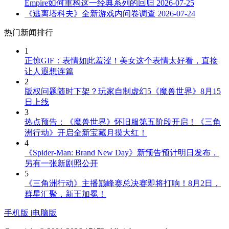
Empire如何重构这一经典系列的回归
2026-07-25
《逃离塔科夫》全新游戏内问卷调查
2026-07-24
热门新闻排行
1
正惊GIF：表情如此羞涩！美女这个表情太好看，直接
让人遐想连篇
2
版权问题随时下架？玩家自制虚幻5《魔兽世界》8月15
日上线
3
热点预告：《魔兽世界》怀旧服第五阶段开启！《三角
洲行动》开启全新宝藏月摸大红！
4
《Spider-Man: Brand New Day》新预告预计明日发布，
另有一张新剧照公开
5
《三角洲行动》主播巅峰赛总决赛即将打响！8月2日，
群星汇聚，新王加冕！
手机版
|
电脑版