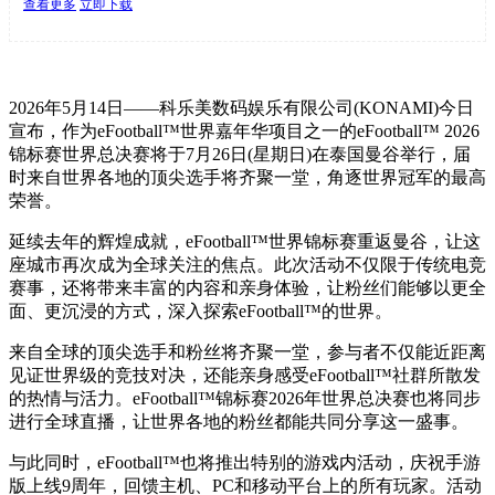
查看更多
立即下载
2026年5月14日——科乐美数码娱乐有限公司(KONAMI)今日
宣布，作为eFootball™世界嘉年华项目之一的eFootball™ 2026
锦标赛世界总决赛将于7月26日(星期日)在泰国曼谷举行，届
时来自世界各地的顶尖选手将齐聚一堂，角逐世界冠军的最高
荣誉。
延续去年的辉煌成就，eFootball™世界锦标赛重返曼谷，让这
座城市再次成为全球关注的焦点。此次活动不仅限于传统电竞
赛事，还将带来丰富的内容和亲身体验，让粉丝们能够以更全
面、更沉浸的方式，深入探索eFootball™的世界。
来自全球的顶尖选手和粉丝将齐聚一堂，参与者不仅能近距离
见证世界级的竞技对决，还能亲身感受eFootball™社群所散发
的热情与活力。eFootball™锦标赛2026年世界总决赛也将同步
进行全球直播，让世界各地的粉丝都能共同分享这一盛事。
与此同时，eFootball™也将推出特别的游戏内活动，庆祝手游
版上线9周年，回馈主机、PC和移动平台上的所有玩家。活动