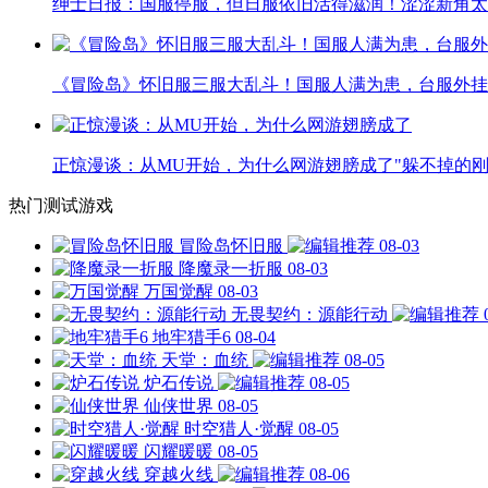
绅士日报：国服停服，但日服依旧活得滋润！涩涩新角太
《冒险岛》怀旧服三服大乱斗！国服人满为患，台服外挂
正惊漫谈：从MU开始，为什么网游翅膀成了"躲不掉的刚
热门测试游戏
冒险岛怀旧服
08-03
降魔录一折服
08-03
万国觉醒
08-03
无畏契约：源能行动
地牢猎手6
08-04
天堂：血统
08-05
炉石传说
08-05
仙侠世界
08-05
时空猎人·觉醒
08-05
闪耀暖暖
08-05
穿越火线
08-06