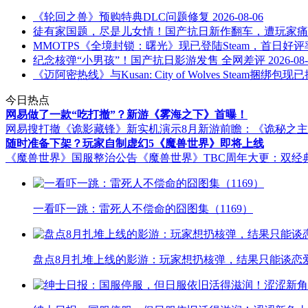
《轮回之兽》预购特典DLC问题修复
2026-08-06
徒有家国题，尽是儿女情！国产抗日新作翻车，遭玩家痛
MMOTPS《全境封锁：曙光》现已登陆Steam，首日好评
纪念核弹“小男孩”！国产抗日影游发售 全网差评
2026-08
《迈阿密热线》与Kusan: City of Wolves Steam捆绑包现
今日热点
网易做了一款“吃打撤”？新游《雾海之下》首曝！
网易搜打撤《诡影藏锋》新实机演示
8月新游前瞻：《诡秘之
随时准备下架？玩家自制虚幻5《魔兽世界》即将上线
《魔兽世界》国服整治公告
《魔兽世界》TBC周年大更：双经
一看吓一跳：雷死人不偿命的囧图集（1169）
盘点8月扎堆上线的影游：玩家想扔核弹，结果只能谈恋