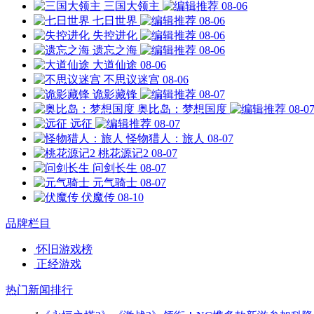
三国大领主
08-06
七日世界
08-06
失控进化
08-06
遗忘之海
08-06
大道仙途
08-06
不思议迷宫
08-06
诡影藏锋
08-07
奥比岛：梦想国度
08-0
远征
08-07
怪物猎人：旅人
08-07
桃花源记2
08-07
问剑长生
08-07
元气骑士
08-07
伏魔传
08-10
品牌栏目
怀旧游戏榜
正经游戏
热门新闻排行