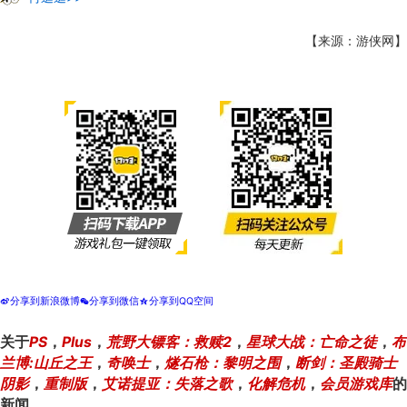
【来源：游侠网】
分享到新浪微博
分享到微信
分享到QQ空间
t
w
z
关于
PS
，
Plus
，
荒野大镖客：救赎2
，
星球大战：亡命之徒
，
布
兰博:山丘之王
，
奇唤士
，
燧石枪：黎明之围
，
断剑：圣殿骑士
阴影
，
重制版
，
艾诺提亚：失落之歌
，
化解危机
，
会员游戏库
的
新闻