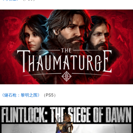
《燧石枪：黎明之围》
（PS5）