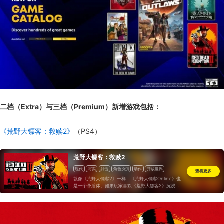
二档（Extra）与三档（Premium）新增游戏包括：
《荒野大镖客：救赎2》
（PS4）
荒野大镖客：救赎2
现代
写实
射击
角色扮演
动作
开放世界
查看更多
就像《荒野大镖客2》一样，《荒野大镖客Online》也
是一个矛盾体。如果玩家喜欢《荒野大镖客2》沉浸的
氛围，相信你也会很快地适应到游戏中；可是如果玩家
想要体验《GTAOL》那样快速的、直接的、甚至有点
扯淡戏谑的氛围，恐怕《荒野大镖客Online》很难会
满足你。