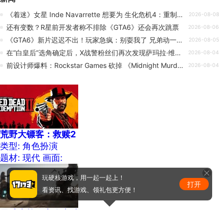
《着迷》女星 Inde Navarrette 想要为 生化危机4：重制版 角色配音
2026-08-08
还有变数？R星前开发者称不排除《GTA6》还会再次跳票
2026-08-06
《GTA6》新片迟迟不出！玩家急疯：别耍我了 兄弟动一下啊
2026-08-05
在“白皇后”选角确定后，X战警粉丝们再次发现萨玛拉·维文竟是一位资深玩家
2026-08-04
前设计师爆料：Rockstar Games 砍掉 《Midnight Murder Club》 5 是因为其规模不及 GTA6
2026-08-04
荒野大镖客：救赎2
类型: 角色扮演
题材: 现代
画面:
玩硬核游戏，用一起一起上！
打开
看资讯、找游戏、领礼包更方便！
星球大战：亡命之徒