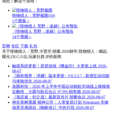
我想了解这个游戏：
怪物猎人：荒野截图
(10)
1个图集 »
《怪物猎人 荒野：凌越》公布预告
14个视频 »
官网
专区
下载
礼包
关于
怪物猎人：荒野,卡普空,销量,2026财年,怪物猎人：崛起,
曙光,DLC,G位,玩家社群,IP
的新闻
触摸系统更新！瑟瑟游戏《嗜血印》大更新上线
2026-
08-07
《相依视界：泽娜》版本更新 - V0.3.3.7 - 新增互动功能
与体验优化
2026-08-07
洛图科技：2026 年上半年中国运动相机市场线上规模接
近翻倍，大疆与影石合占 97.9% 销售额
2026-08-07
《鬼武者：剑之道》最新宣传片 斩断命运
2026-08-07
神谷英树透露 猫神公司：人类复原计划 Nekokami 关键
场景灵感源自《蜘蛛侠2》中的片段
2026-08-07