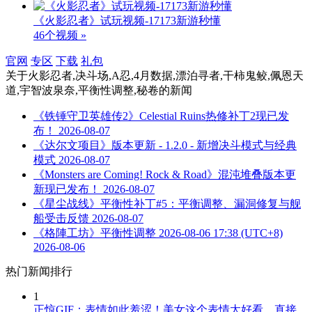
《火影忍者》试玩视频-17173新游秒懂
46个视频 »
官网
专区
下载
礼包
关于
火影忍者,决斗场,A忍,4月数据,漂泊寻者,干柿鬼鲛,佩恩天
道,宇智波泉奈,平衡性调整,秘卷
的新闻
《铁锤守卫英雄传2》Celestial Ruins热修补丁2现已发
布！
2026-08-07
《达尔文项目》版本更新 - 1.2.0 - 新增决斗模式与经典
模式
2026-08-07
《Monsters are Coming! Rock & Road》混沌堆叠版本更
新现已发布！
2026-08-07
《星尘战线》平衡性补丁#5：平衡调整、漏洞修复与舰
船受击反馈
2026-08-07
《格陣工坊》平衡性调整 2026-08-06 17:38 (UTC+8)
2026-08-06
热门新闻排行
1
正惊GIF：表情如此羞涩！美女这个表情太好看，直接