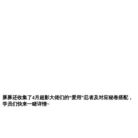
豚豚还收集了4月超影大佬们的“爱用”忍者及对应秘卷搭配，
学员们快来一睹详情~