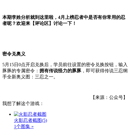
本期李姓分析就到这里啦，4月上榜忍者中是否有你常用的忍
者呢？欢迎来【评论区】讨论一下！
密令兑奥义
5月15日0点开启兑换后，学员前往设置的密令兑换按钮，输入
豚豚的专属密令：
拥有传说怪力的豚豚
，即可获得传说三忍纲
手全新奥义图：三忍之一。
【来源：公众号】
我想了解这个游戏：
火影忍者截图
(5)
1个图集 »