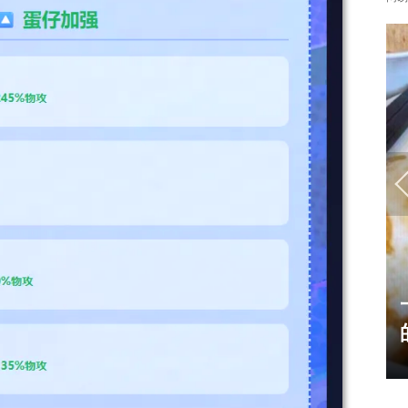
霸赛大区火
一看吓一跳：雷死人不偿命
的囧图集（1171）