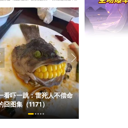
绅士日报：国游泳装皮涩度
巅峰在线150
拉爆了！大雷熟女上演蒙眼
游，如今带着怀
play
来了！