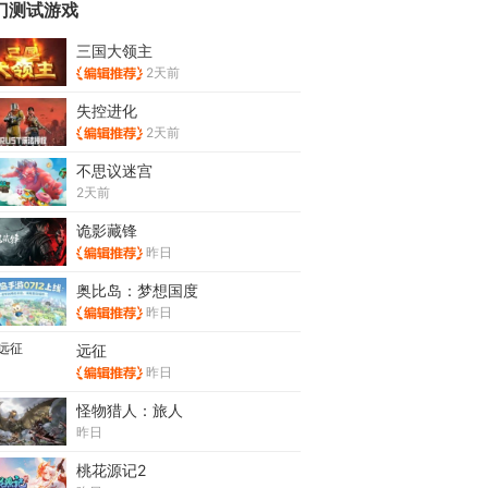
门测试游戏
三国大领主
2天前
失控进化
2天前
不思议迷宫
2天前
诡影藏锋
昨日
奥比岛：梦想国度
昨日
远征
昨日
怪物猎人：旅人
昨日
桃花源记2