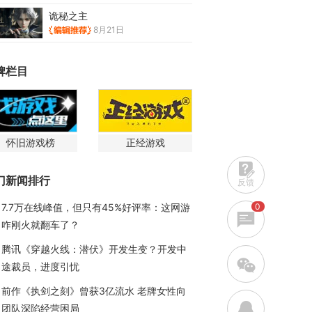
诡秘之主
8月21日
牌栏目
怀旧游戏榜
正经游戏
门新闻排行
反馈
0
7.7万在线峰值，但只有45%好评率：这网游
咋刚火就翻车了？
腾讯《穿越火线：潜伏》开发生变？开发中
w
途裁员，进度引忧
前作《执剑之刻》曾获3亿流水 老牌女性向
q
团队深陷经营困局