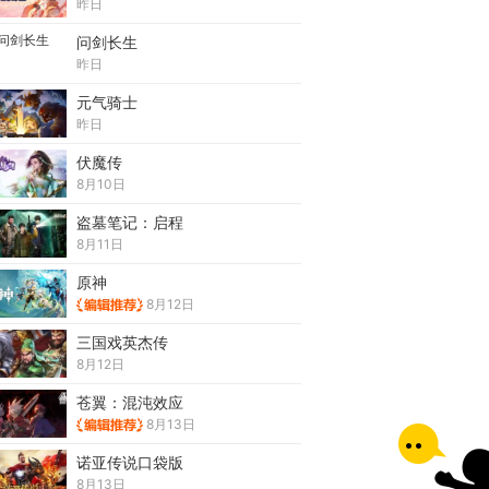
昨日
问剑长生
昨日
元气骑士
昨日
伏魔传
8月10日
盗墓笔记：启程
8月11日
原神
8月12日
三国戏英杰传
8月12日
苍翼：混沌效应
8月13日
诺亚传说口袋版
8月13日