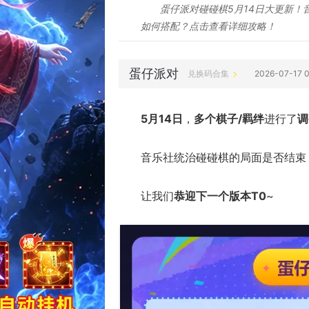
蛋仔派对碰碰棋5月14日大更新！
如何搭配？点击查看详细攻略！
蛋仔派对
兑换码合集
2026-07-17
5月14日
，
多个棋子/羁绊
进行了
调
音乐社统治碰碰棋的局面是否结束
让我们
恭迎下一个版本T
0
~