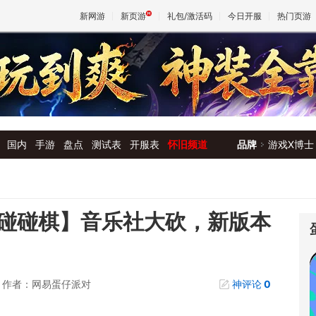
新网游
新页游
礼包/激活码
今日开服
热门页游
魔兽
天堂
国内
手游
盘点
测试表
开服表
怀旧频道
品牌
游戏X博士
王权与
碰碰棋】音乐社大砍，新版本
作者：网易蛋仔派对
神评论
0