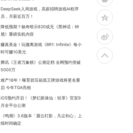
DeepSeek入局游戏，高薪招聘游戏AI程序
z
员，月薪近百万！
降低预期？杨奇暗示820或无《黑神话：钟
馗》重磅实机内容
t
赚真美金！玩撤离游戏《BR1: Infinite》每小
时可赚10美元
腾讯《王者万象棋》公测定档 全网预约突破
5000万
难产18年！曝育碧压箱底王牌游戏将更名重
启 今年TGA亮相
iOS预约开启！《梦幻新诛仙：轻享》官宣9
月全平台公测
《鸣潮》3.6版本「蜃云灯影，凡尘剑心」上
线时间确定