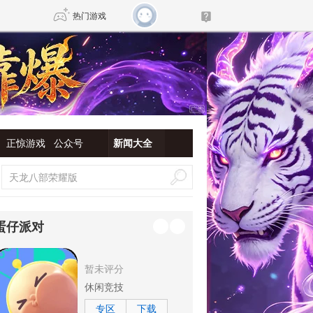
热门游戏
DNF
传奇4
剑网3旗舰版
新天龙八部
正惊游戏
公众号
新闻大全
自由
诛仙世界
新仙侠5
蛋仔派对
暂未评分
休闲竞技
专区
下载