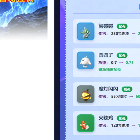
17周年庆典 争
爆开启