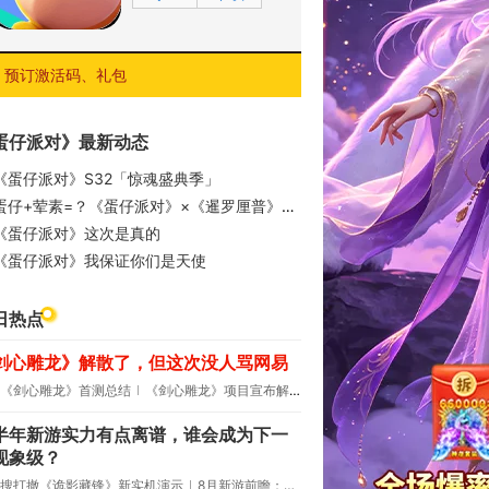
预订激活码、礼包
蛋仔派对》最新动态
《蛋仔派对》S32「惊魂盛典季」
蛋仔+荤素=？《蛋仔派对》×《暹罗厘普》联动详情公开！
《蛋仔派对》这次是真的
《蛋仔派对》我保证你们是天使
日热点
剑心雕龙》解散了，但这次没人骂网易
《剑心雕龙》首测总结
《剑心雕龙》项目宣布解散
半年新游实力有点离谱，谁会成为下一
现象级？
搜打撤《诡影藏锋》新实机演示
8月新游前瞻：《诡秘之主》领衔