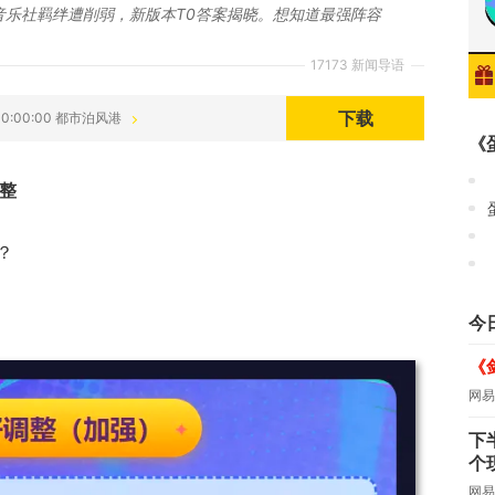
音乐社羁绊遭削弱，新版本T0答案揭晓。想知道最强阵容
17173 新闻导语
下载
 00:00:00 都市泊风港
《
整
？
今
《
网易
下
个
网易