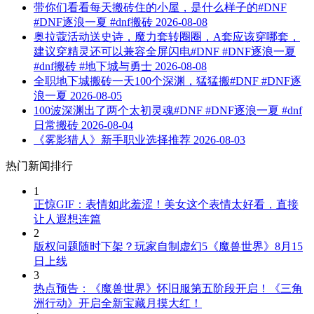
带你们看看每天搬砖住的小屋，是什么样子的#DNF
#DNF逐浪一夏 #dnf搬砖
2026-08-08
奥拉蔻活动送史诗，魔力套转圈圈，A套应该穿哪套，
建议穿精灵还可以兼容全屏闪电#DNF #DNF逐浪一夏
#dnf搬砖 #地下城与勇士
2026-08-08
全职地下城搬砖一天100个深渊，猛猛搬#DNF #DNF逐
浪一夏
2026-08-05
100波深渊出了两个太初灵魂#DNF #DNF逐浪一夏 #dnf
日常搬砖
2026-08-04
《雾影猎人》新手职业选择推荐
2026-08-03
热门新闻排行
1
正惊GIF：表情如此羞涩！美女这个表情太好看，直接
让人遐想连篇
2
版权问题随时下架？玩家自制虚幻5《魔兽世界》8月15
日上线
3
热点预告：《魔兽世界》怀旧服第五阶段开启！《三角
洲行动》开启全新宝藏月摸大红！