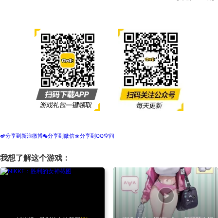
分享到新浪微博
分享到微信
分享到QQ空间
t
w
z
我想了解这个游戏：