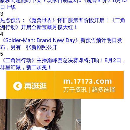
版权问题随时下架？玩家自制虚幻5《魔兽世界》8月15
日上线
3
热点预告：《魔兽世界》怀旧服第五阶段开启！《三角
洲行动》开启全新宝藏月摸大红！
4
《Spider-Man: Brand New Day》新预告预计明日发
布，另有一张新剧照公开
5
《三角洲行动》主播巅峰赛总决赛即将打响！8月2日，
群星汇聚，新王加冕！