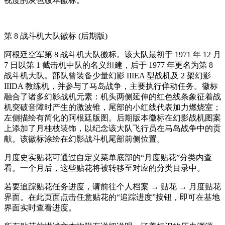
视度的灰色版本徽标。
第 8 战斗机大队徽标 (后期版)
阿根廷空军第 8 战斗机大队徽标。该大队最初于 1971 年 12 月
7 日以第 1 截击机中队的名义组建，后于 1977 年更名为第 8
战斗机大队。部队曾装备少量幻影 IIIEA 型战机及 2 架幻影
IIIDA 教练机，并参与了马岛战争，主要执行佯动任务。徽标
融合了诸多幻影战机元素：机头两侧延伸的红色线条象征着战
机突破音障时产生的激波锥，尾部的小红线代表加力燃烧室；
左侧描绘有简化的阿根廷版图。后期版本徽标在幻影战机图案
上添加了月桂枝装饰，以纪念该大队飞行员在马岛战争中的贡
献。该徽标涂绘在幻影战斗机尾部前侧位置。
月度史实贴花可通过自定义菜单底部的“月度贴花”分类内查
看。一个月后，这些贴花将被转移至对应的分类目录中。
若要追踪贴花任务进度，请前往个人档案 → 贴花 → 月度贴花
界面。在此页面点击任意贴花的“追踪进度”按钮，即可在基地
界面实时查看进度。