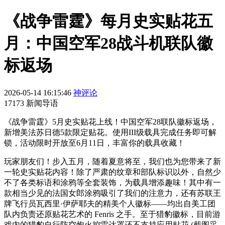
《战争雷霆》每月史实贴花五
月：中国空军28战斗机联队徽
标返场
2026-05-14 16:15:46
神评论
17173 新闻导语
《战争雷霆》5月史实贴花上线！中国空军28联队徽标返场，
新增美法苏日德5款限定贴花。使用III级载具完成任务即可解
锁，活动限时开放至6月11日，丰富你的载具收藏！
玩家朋友们！步入五月，随着夏意将至，我们也为您带来了新
一轮史实贴花内容！除了严肃的纹章和部队标识以外，自然少
不了各类标语和涂鸦等全套装饰，为载具增添趣味！其中有一
款相当少见的法国女郎涂鸦吸引了我们的注意力，还有苏联王
牌飞行员瓦西里·伊萨耶夫的精美个人徽标——均出自美工团
队内负责还原贴花艺术的 Fenris 之手。至于猎豹徽标，目前游
戏内的猎豹自行防空炮火控雷达罩还不支持应用贴花 (截图采