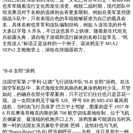
也常常随着流行文化而发生演变。相较二战时期，现代部队中
坦克乘员对于名称的选择则会有更多限制。例如在美军某些团
级战斗队中，只有表现出色的车组能够获准为自己的载具命
名，具体名称也常常和连队编制挂钩，例如 A 连坦克的外号
大多以字母 A 开头，不过这也算不上铁律。随着新生代坦克
兵崭露头角，源自电子游戏和流行媒体的名称日益常见，“民
主投送人”标语正是这样的一个例子。该涂鸦见于 M1A2
SEPv2 主炮炮管上，涂绘在排烟器前方。
“B-B 女郎”涂鸦
法国空军第 2“亨利·让德”飞行训练中队“B-B 女郎”涂鸦。在法
国空军机队中，美式海报女郎风格的机鼻涂鸦相对少见。尽管
如此，的确存在部分零星案例，只不过它们往往也只是昙花一
现。这一女郎涂鸦见于编号 328、呼号 BB 的 MD.450 暴风雨
战机，当时由飞行员保罗·巴兰中士驾驶，图案则是于 1957 年
6 月在摩洛哥梅克内斯的第 708 航空训练基地绘制，位于飞机
左侧蒙皮、最顶端的机炮开口上方。涂鸦形象可能源自当时风
靡一时的法国女演员兼歌手碧姬·芭铎，这恰好也与飞机
的“Bravo-Bravo”(B-B) 呼号相呼应——当然，这只是其中一种