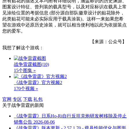
所有贴花的描述文本均附有详细说明，涵盖标识的历史渊源、
图案设计特征、曾列装的载具型号，以及对应标识在载具上常
见涂绘位置的考据信息 (部分源自部队徽章设计的贴花除外，
此类贴花可能未必实际应用于载具涂装)。这样一来如果您希
望在游戏中还原历史涂装，就可以相当便利地以此为依据装点
您的爱车。
【来源：公众号】
我想了解这个游戏：
战争雷霆截图
(10)
15个图集 »
《战争雷霆》官方视频2
170个视频 »
官网
专区
下载
礼包
关于
战争雷霆
的新闻
《战争雷霆》日系Ho-Ri自行反坦克炮研发树移除及停止
销售公告
2026-08-06
《战争雷霆》版本更新 - 2.57.1.70 - 载具性能优化与图形