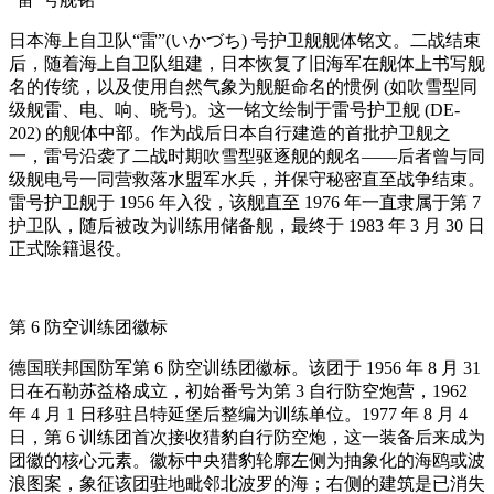
日本海上自卫队“雷”(いかづち) 号护卫舰舰体铭文。二战结束
后，随着海上自卫队组建，日本恢复了旧海军在舰体上书写舰
名的传统，以及使用自然气象为舰艇命名的惯例 (如吹雪型同
级舰雷、电、响、晓号)。这一铭文绘制于雷号护卫舰 (DE-
202) 的舰体中部。作为战后日本自行建造的首批护卫舰之
一，雷号沿袭了二战时期吹雪型驱逐舰的舰名——后者曾与同
级舰电号一同营救落水盟军水兵，并保守秘密直至战争结束。
雷号护卫舰于 1956 年入役，该舰直至 1976 年一直隶属于第 7
护卫队，随后被改为训练用储备舰，最终于 1983 年 3 月 30 日
正式除籍退役。
第 6 防空训练团徽标
德国联邦国防军第 6 防空训练团徽标。该团于 1956 年 8 月 31
日在石勒苏益格成立，初始番号为第 3 自行防空炮营，1962
年 4 月 1 日移驻吕特延堡后整编为训练单位。1977 年 8 月 4
日，第 6 训练团首次接收猎豹自行防空炮，这一装备后来成为
团徽的核心元素。徽标中央猎豹轮廓左侧为抽象化的海鸥或波
浪图案，象征该团驻地毗邻北波罗的海；右侧的建筑是已消失