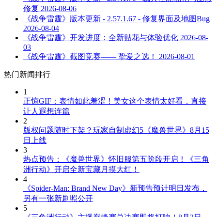
修复
2026-08-06
《战争雷霆》版本更新 - 2.57.1.67 - 修复界面及地图Bug
2026-08-04
《战争雷霆》开发进度：全新贴花与体验优化
2026-08-
03
《战争雷霆》截图竞赛—— 挚爱之选！
2026-08-01
热门新闻排行
1
正惊GIF：表情如此羞涩！美女这个表情太好看，直接
让人遐想连篇
2
版权问题随时下架？玩家自制虚幻5《魔兽世界》8月15
日上线
3
热点预告：《魔兽世界》怀旧服第五阶段开启！《三角
洲行动》开启全新宝藏月摸大红！
4
《Spider-Man: Brand New Day》新预告预计明日发布，
另有一张新剧照公开
5