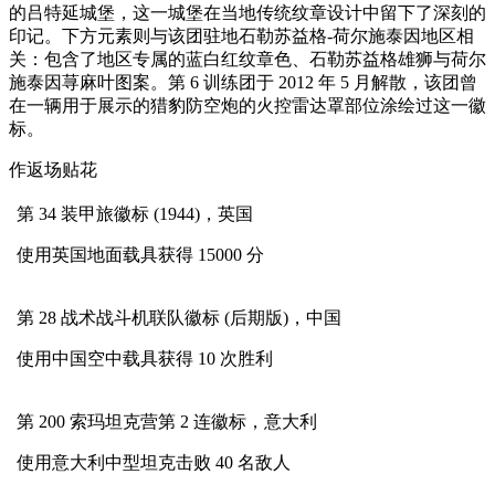
的吕特延城堡，这一城堡在当地传统纹章设计中留下了深刻的
印记。下方元素则与该团驻地石勒苏益格-荷尔施泰因地区相
关：包含了地区专属的蓝白红纹章色、石勒苏益格雄狮与荷尔
施泰因荨麻叶图案。第 6 训练团于 2012 年 5 月解散，该团曾
在一辆用于展示的猎豹防空炮的火控雷达罩部位涂绘过这一徽
标。
作返场贴花
第 34 装甲旅徽标 (1944)，英国
使用英国地面载具获得 15000 分
第 28 战术战斗机联队徽标 (后期版)，中国
使用中国空中载具获得 10 次胜利
第 200 索玛坦克营第 2 连徽标，意大利
使用意大利中型坦克击败 40 名敌人