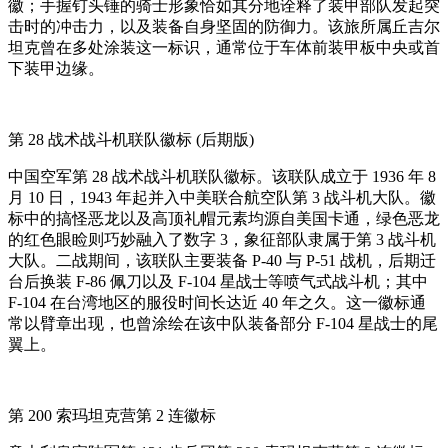
徽；手握钉头锤的骑士形象恰如其分地诠释了装甲部队发起突
击时的冲击力，以及装备自身坚固的防御力。该旅所属丘吉尔
坦克曾在多处涂装这一标识，通常位于车体前装甲板中央或首
下装甲边缘。
第 28 战术战斗机联队徽标 (后期版)
中国空军第 28 战术战斗机联队徽标。该联队成立于 1936 年 8
月 10 日，1943 年起并入中美联合航空队第 3 战斗机大队。徽
标中的搞怪恶龙以及高顶礼帽元素均源自美国卡通，绿色恶龙
的红色眼睑则巧妙融入了数字 3，象征部队隶属于第 3 战斗机
大队。二战期间，该联队主要装备 P-40 与 P-51 战机，后期迁
台后换装 F-86 佩刀以及 F-104 星战士等喷气式战斗机；其中
F-104 在台湾地区的服役时间长达近 40 年之久。这一徽标通
常以臂章出现，也曾涂绘在该中队装备部分 F-104 星战士的尾
翼上。
第 200 索玛坦克营第 2 连徽标