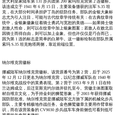
意大利皇家陆军第 131 步兵团第 200 索玛坦克营第 2 连徽标。
该连成立于 1941 年 6 月 15 日，主要装备缴获的法军 S.35 坦
克，在大部分时间承担萨丁岛的驻防任务。部队的金银大象标
志尤为引人注目，可能与古代纹章学传统有关：在古典纹章传
统中，金银象徽象征着骑士勇武与宽恕的美德——如果骑士饶
恕敌人性命，则可以在纹章中加上银象图案；若敌人在败北后
因骑士而得自由，则可以加上金象。但也许仅仅是巧合而已，
因为第 1 连的标志是简单的白犀牛。这一徽标绘制在部队所属
索玛 S.35 坦克炮塔两侧，靠近前端位置。
纳尔维克营徽标
挪威陆军纳尔维克营徽标。该营原番号为第 2 营，后于 2025
年 12 月 12 日更名为纳尔维克营，以纪念挪威军队在 1940 年
纳尔维克战役中的英勇表现。第 2 营于 1953 年 9 月 1 日在特
兰达姆成立，后迁至斯克约尔德并驻扎至今。营徽主体图案取
材自维京文化，为手持金剑的狮鹫形象，于 2003 年获得挪威
国防部批准。纳尔维克营是挪威陆军北方旅下属的机械化步兵
部队，主要专精极地作战任务。金色狮鹫徽章主要用作臂章标
识，而在该营装备的 CV9030 步兵战车车身前侧也可看到低可