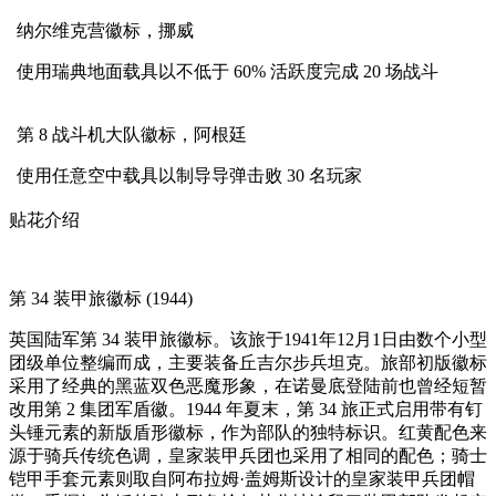
纳尔维克营徽标，挪威
使用瑞典地面载具以不低于 60% 活跃度完成 20 场战斗
第 8 战斗机大队徽标，阿根廷
使用任意空中载具以制导导弹击败 30 名玩家
贴花介绍
第 34 装甲旅徽标 (1944)
英国陆军第 34 装甲旅徽标。该旅于1941年12月1日由数个小型
团级单位整编而成，主要装备丘吉尔步兵坦克。旅部初版徽标
采用了经典的黑蓝双色恶魔形象，在诺曼底登陆前也曾经短暂
改用第 2 集团军盾徽。1944 年夏末，第 34 旅正式启用带有钉
头锤元素的新版盾形徽标，作为部队的独特标识。红黄配色来
源于骑兵传统色调，皇家装甲兵团也采用了相同的配色；骑士
铠甲手套元素则取自阿布拉姆·盖姆斯设计的皇家装甲兵团帽