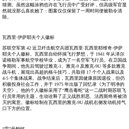
猜测。虽然这幅涂鸦也许在飞行员中广受好评，但高级军官显
然就没那么喜欢她了：图案仅仅保留了一周时间便被勒令清
除。
瓦西里·伊萨耶夫个人徽标
苏联空军第 42 近卫歼击航空兵团瓦西里·瓦西里耶维奇·伊萨
耶夫个人徽标。瓦西里自幼怀揣飞行梦想，于 1941 年从泽尔
诺格勒军事航空学校毕业，成为了一名空军飞行员。在卫国战
争期间，他先后驾驶过雅克-1、雅克-9 及雅克-9U 等多款雅克
战斗机，展现出高超的格斗技巧，共取得 17 个个人战果以及
4-5 个集体战果。战争结束后，瓦西里因健康原因退役，但仍
积极投身社会工作，并于 1975 年出版了回忆录《为了明净的
天空》。他的个人徽标采用了“鹰击毒蛇”这一二战时期苏联飞
行员常用的主题，生动诠释了正义战胜邪恶、法西斯终将被消
灭的寓意。徽标绘制在瓦西里的雅克-9U 战机右侧发动机排气
口下方的位置。
“雷”号舰铭