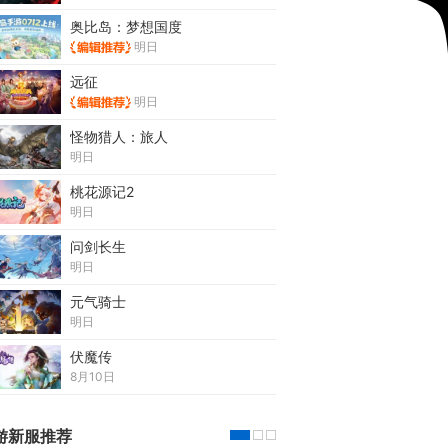
奥比岛：梦想国度
明日
远征
明日
怪物猎人：旅人
明日
桃花源记2
明日
问剑长生
明日
元气骑士
明日
伏魔传
8月10日
游新服推荐