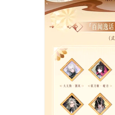
ChinaJoy小
美ShowGirl与C
赏！