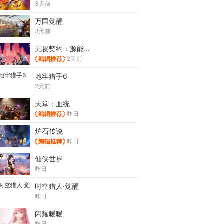
3天前
万国觉醒
3天前
无畏契约：源能行动
2天前
地牢猎手6
2天前
天堂：血统
昨日
炉石传说
昨日
仙侠世界
昨日
时空猎人·觉醒
昨日
闪耀暖暖
昨日