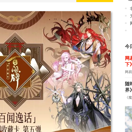
今
网
下
网易
随
界
《魔