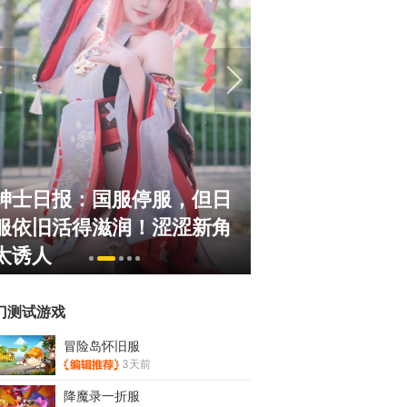
绅士日报：国服停服，但日
《冒险岛》怀旧
服依旧活得滋润！涩涩新角
斗！国服人满为
太诱人
挂猖狂
门测试游戏
冒险岛怀旧服
3天前
降魔录一折服