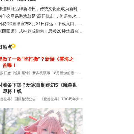
非遗赋能品牌新增长，传统文化正成为新时代流量密码
为什么网易游戏总是“高开低走”，但是每次出新游还是能炸？
网易CC直播宣布8月31日停运：下载入口、充值渠道关闭
《阴阳师》式神养成指南：思考20秒然后合守 免伤免控葛叶无敌
日热点
易做了一款“吃打撤”？新游《雾海之
》首曝！
搜打撤《诡影藏锋》新实机演示
8月新游前瞻：《诡秘之主》领衔
时准备下架？玩家自制虚幻5《魔兽世
》即将上线
兽世界》国服整治公告
《魔兽世界》TBC周年大更：双经典团本回归！