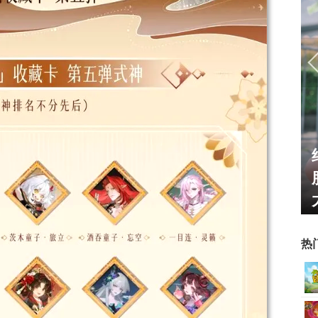
姐姐精选：绝
一看吓一跳：雷死人不偿命
oser大
的囧图集（1169）
热