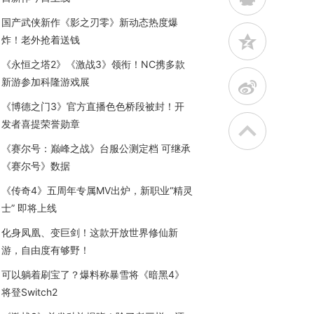
国产武侠新作《影之刃零》新动态热度爆
z
炸！老外抢着送钱
《永恒之塔2》《激战3》领衔！NC携多款
新游参加科隆游戏展
t
《博德之门3》官方直播色色桥段被封！开
发者喜提荣誉勋章
《赛尔号：巅峰之战》台服公测定档 可继承
《赛尔号》数据
《传奇4》五周年专属MV出炉，新职业“精灵
士” 即将上线
化身凤凰、变巨剑！这款开放世界修仙新
游，自由度有够野！
可以躺着刷宝了？爆料称暴雪将《暗黑4》
将登Switch2