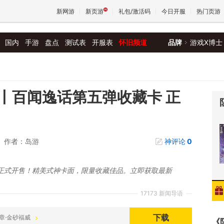
新网游
新页游
礼包/激活码
今日开服
热门页游
国内
手游
盘点
测试表
开服表
怀旧频道
品牌
游戏X博士
魔兽
天堂
丨百闻逸话第五弹收藏卡 正
王权与
作者：岛游
神评论
0
正式开售！精美式神卡面，限量收藏佳品。立即获取最新
17173 新闻导语
下载
城之章·金砂福威
《