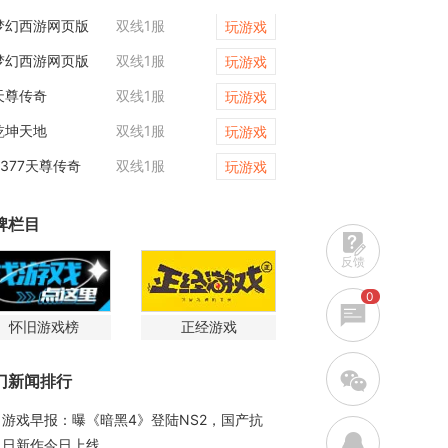
梦幻西游网页版
双线1服
天尊传奇
玩游戏
梦幻西游网页版
双线1服
维京传奇
玩游戏
天尊传奇
双线1服
梦幻西游网页版
玩游戏
乾坤天地
双线1服
维京传奇
玩游戏
9377天尊传奇
双线1服
天尊传奇
玩游戏
牌栏目
反馈
0
怀旧游戏榜
正经游戏
w
门新闻排行
游戏早报：曝《暗黑4》登陆NS2，国产抗
q
日新作今日上线