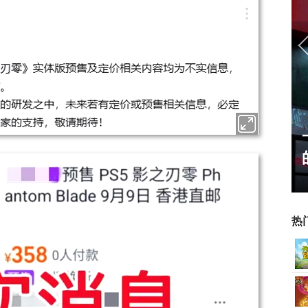
正惊漫谈：从MU开始，为
什么网游翅膀成了"躲不掉
的刚需"？
热