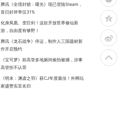
腾讯《全境封锁：曙光》现已登陆Steam，
首日好评率仅31%
z
化身凤凰、变巨剑！这款开放世界修仙新
游，自由度有够野！
t
腾讯《龙石战争》停运，制作人三国题材新
作开启预约
《宝可梦》前高管多地厕间偷拍被捕，涉事
高管拒不认罪
《明末：渊虚之羽》获CJ年度最佳！外网玩
家盛赞实至名归