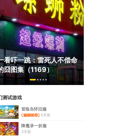
盘点8月扎堆上
一看吓一跳：雷死人不偿命
玩家想扔核弹，
的囧图集（1169）
恋爱？
门测试游戏
冒险岛怀旧服
3天前
降魔录一折服
3天前