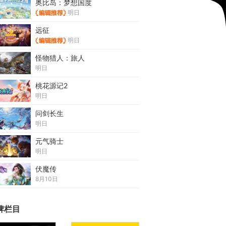
奥比岛：梦想国度
明日
远征
明日
怪物猎人：旅人
明日
桃花源记2
明日
问剑长生
明日
元气骑士
明日
伏魔传
8月10日
牌栏目