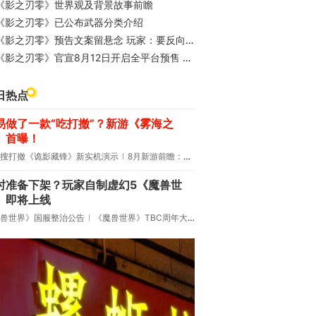
《影之刃零》世界观及背景故事前瞻
《影之刃零》已公布武器分类介绍
《影之刃零》预告文案留悬念 玩家：要反向跳票
《影之刃零》官宣8月12日开启全平台预售 届时将有11分钟新实机
日热点
易做了一款“吃打撤”？新游《雾海之
》首曝！
搜打撤《诡影藏锋》新实机演示
8月新游前瞻：《诡秘之主》领衔
时准备下架？玩家自制虚幻5《魔兽世
》即将上线
兽世界》国服整治公告
《魔兽世界》TBC周年大更：双经典团本回归！