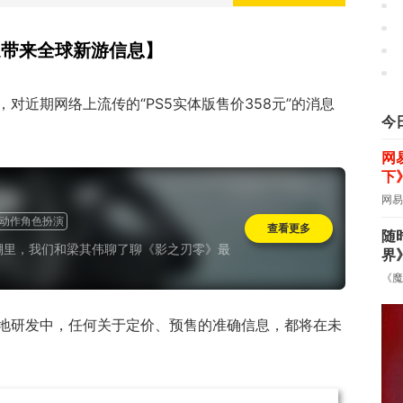
速带来全球新游信息】
，对近期网络上流传的“PS5实体版售价358元”的
消息
今
网
下
网易
动作角色扮演
查看更多
随
棚里，我们和梁其伟聊了聊《影之刃零》最
界
《魔
地研发中，任何关于定价、预售的准确信息，都将在未