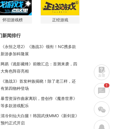
怀旧游戏榜
正经游戏
门新闻排行
《永恒之塔2》《激战3》领衔！NC携多款
新游参加科隆展
网易《诡影藏锋》前瞻汇总：首测来袭，四
大角色阵容亮相
反馈
《激战3》首发种族揭晓！除了老三样，还
1
有第四物种登场
暴雪资深作曲家离职，曾创作《魔兽世界》
等多款游戏配乐
w
清冷剑仙大白腿！韩国武侠MMO《新剑皇》
预约正式开启
q