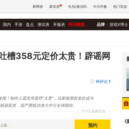
新网游
新页游
礼包/激活码
今日开服
热门页游
国内
手游
盘点
测试表
开服表
怀旧频道
品牌
游戏X博士
魔兽
天堂
吐槽358元定价太贵！辟谣网
王权与
神评论
1
传闻！制作人梁其伟直呼“太贵”，玩家推测首发价或为
隆展斩获双奖，国产黑暗武侠大作引全球期待。
17173 新闻导语
《
预约
正式上线