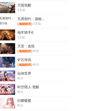
万国觉醒
3天前
无畏契约：源能行动
2天前
地牢猎手6
2天前
天堂：血统
昨日
炉石传说
昨日
仙侠世界
昨日
时空猎人·觉醒
昨日
闪耀暖暖
昨日