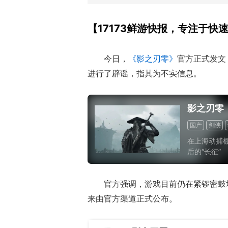
【17173鲜游快报，专注于快
今日，
《影之刃零》
官方
正式
发文
进行了辟谣，指其为不实信息。
影之刃零
国产
剑侠
在上海动捕
后的“长征”
官方强调，游戏目前仍在紧锣密鼓
来由官方渠道正式公布。