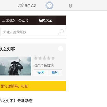
热门游戏
正惊游戏
公众号
新闻大全
DNF
传奇4
剑网3旗舰版
新天龙八部
影之刃零
自由
诛仙世界
新仙侠5
动作角色扮演
专区
预约
预订激活码、礼包
影之刃零》最新动态