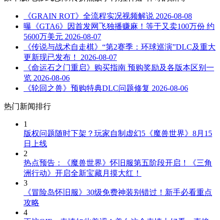
《GRAIN ROT》全流程实况视频解说
2026-08-08
曝《GTA6》因首发网飞独播赚麻！等于又卖100万份 约
5600万美元
2026-08-07
《传说与战术自走棋》“第2赛季：环球巡演”DLC及重大
更新现已发布！
2026-08-07
《命运石之门重启》购买指南 预购奖励及各版本区别一
览
2026-08-06
《轮回之兽》预购特典DLC问题修复
2026-08-06
热门新闻排行
1
版权问题随时下架？玩家自制虚幻5《魔兽世界》8月15
日上线
2
热点预告：《魔兽世界》怀旧服第五阶段开启！《三角
洲行动》开启全新宝藏月摸大红！
3
《冒险岛怀旧服》30级免费神装别错过！新手必看重点
攻略
4