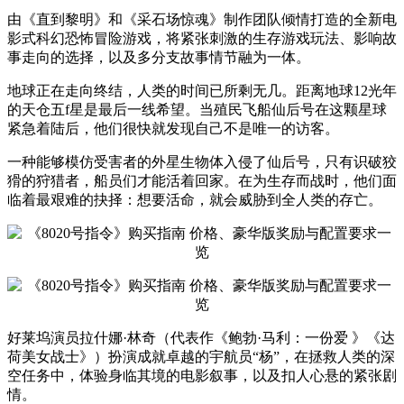
由《直到黎明》和《采石场惊魂》制作团队倾情打造的全新电
影式科幻恐怖冒险游戏，将紧张刺激的生存游戏玩法、影响故
事走向的选择，以及多分支故事情节融为一体。
地球正在走向终结，人类的时间已所剩无几。距离地球12光年
的天仓五f星是最后一线希望。当殖民飞船仙后号在这颗星球
紧急着陆后，他们很快就发现自己不是唯一的访客。
一种能够模仿受害者的外星生物体入侵了仙后号，只有识破狡
猾的狩猎者，船员们才能活着回家。在为生存而战时，他们面
临着最艰难的抉择：想要活命，就会威胁到全人类的存亡。
好莱坞演员拉什娜·林奇（代表作《鲍勃·马利：一份爱 》《达
荷美女战士》）扮演成就卓越的宇航员“杨”，在拯救人类的深
空任务中，体验身临其境的电影叙事，以及扣人心悬的紧张剧
情。