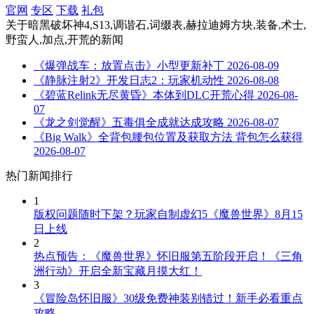
官网
专区
下载
礼包
关于
暗黑破坏神4,S13,调谐石,词缀表,赫拉迪姆方块,装备,术士,
野蛮人,加点,开荒
的新闻
《爆弹战车：放置点击》小型更新补丁
2026-08-09
《静脉注射2》开发日志2：玩家机动性
2026-08-08
《碧蓝Relink无尽黄昏》本体到DLC开荒心得
2026-08-
07
《龙之剑觉醒》五毒俱全成就达成攻略
2026-08-07
《Big Walk》全背包腰包位置及获取方法 背包怎么获得
2026-08-07
热门新闻排行
1
版权问题随时下架？玩家自制虚幻5《魔兽世界》8月15
日上线
2
热点预告：《魔兽世界》怀旧服第五阶段开启！《三角
洲行动》开启全新宝藏月摸大红！
3
《冒险岛怀旧服》30级免费神装别错过！新手必看重点
攻略