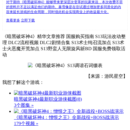
对于期待《暗黑破坏神4》能够带来更深层次变革的玩家来说，本次收费不菲
的资料片不足以满足他们的期待。暴雪像是在尝试通过增加更多同质化的内
容来延长游戏的生命周期，同时借此机会实现商业上的收益最大化..
查看更多
立即下载
《暗黑破坏神4》精华文章推荐 国服购买指南 S13玩法改动整
理 DLC2流程视频 DLC2剧情合集 S13术士纯召流加点 S13术
士火恶魔开荒加点 S13野蛮人无限旋风斩BD 国服免费领取活
动
【来源：游民星空】
我想了解这个游戏：
暗黑破坏神4最新职业游侠截图
(8)
3个图集 »
《暗黑破坏神4：憎恨之王》全新战役+BOSS战演示
179个视频 »