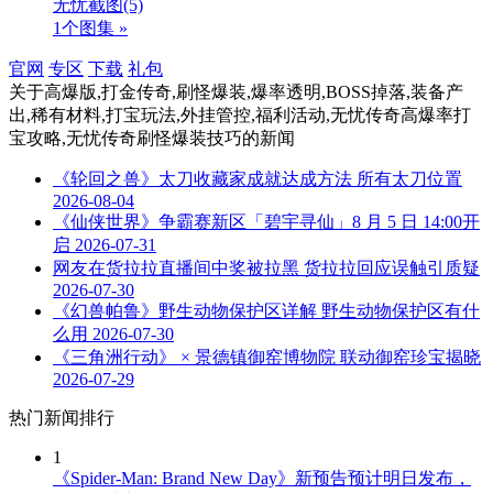
无忧截图
(5)
1个图集 »
官网
专区
下载
礼包
关于
高爆版,打金传奇,刷怪爆装,爆率透明,BOSS掉落,装备产
出,稀有材料,打宝玩法,外挂管控,福利活动,无忧传奇高爆率打
宝攻略,无忧传奇刷怪爆装技巧
的新闻
《轮回之兽》太刀收藏家成就达成方法 所有太刀位置
2026-08-04
《仙侠世界》争霸赛新区「碧宇寻仙」8 月 5 日 14:00开
启
2026-07-31
网友在货拉拉直播间中奖被拉黑 货拉拉回应误触引质疑
2026-07-30
《幻兽帕鲁》野生动物保护区详解 野生动物保护区有什
么用
2026-07-30
《三角洲行动》 × 景德镇御窑博物院 联动御窑珍宝揭晓
2026-07-29
热门新闻排行
1
《Spider-Man: Brand New Day》新预告预计明日发布，