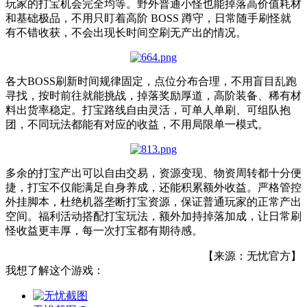
玩家的打宝机会完全均等。野外普通小怪也能掉落高价值耗材
和基础极品，不用只盯着高阶 BOSS 蹲守，日常随手刷怪就
有不错收获，不会出现长时间空刷无产出的情况。
各大BOSS刷新时间规律固定，点位分布合理，不用盲目乱跑
寻找，按时前往就能挑战，掉落奖励厚道，高阶装备、稀有材
料出货率稳定。打宝路线自由灵活，可单人单刷、可组队抱
团，不同玩法都能有对应的收益，不用局限单一模式。
多余的打宝产出可以自由交易，资源变现、物资周转都十分便
捷，打宝不仅能满足自身养成，还能积累额外收益。严格管控
外挂脚本，杜绝机器垄断打宝资源，保证普通玩家的正常产出
空间。福利活动搭配打宝玩法，额外加持掉落加成，让日常刷
怪收益更丰厚，每一次打宝都有期待感。
【来源：无忧官方】
我想了解这个游戏：