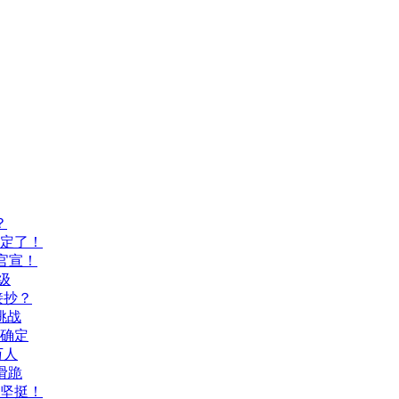
？
间定了！
官宣！
级
接抄？
挑战
间确定
万人
滑跪
坚挺！