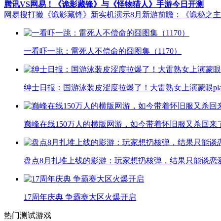
腾讯VS网易！《诡影藏锋》与《怪物猎人》手游今日开测
网易搜打撤《诡影藏锋》新实机演示
8月新游前瞻：《诡秘之
一看吓一跳：雷死人不偿命的囧图集（1170）
绅士日报：国游泳装皮涩度拉爆了！大雷熟女上演蒙眼pla
巅峰在线150万人的横版网游，如今带着怀旧服又杀回来
盘点8月扎堆上线的影游：玩家想扔核弹，结果只能谈恋
17周年庆典 争霸赛大区火爆开启
热门测试游戏