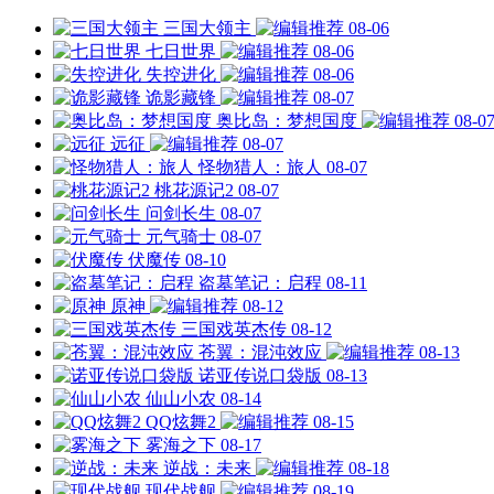
三国大领主
08-06
七日世界
08-06
失控进化
08-06
诡影藏锋
08-07
奥比岛：梦想国度
08-0
远征
08-07
怪物猎人：旅人
08-07
桃花源记2
08-07
问剑长生
08-07
元气骑士
08-07
伏魔传
08-10
盗墓笔记：启程
08-11
原神
08-12
三国戏英杰传
08-12
苍翼：混沌效应
08-13
诺亚传说口袋版
08-13
仙山小农
08-14
QQ炫舞2
08-15
雾海之下
08-17
逆战：未来
08-18
现代战舰
08-19