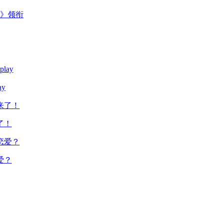
主》领衔
y
了！
爱？