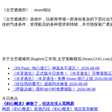
《太空避难所》：steam地址
《太空避难所》游戏中，玩家将率领一群身份复杂的下层社会
佳的气体条件，管理船员的各种需求和情绪，并尽情探索广袤
关于
太空避难所,Bugbyte工作室,太空策略模拟,Steam,GOG.
《Pit Panic: 地心逃亡》神庙永不遗忘！
2026-08-08
《水灵逃生》正式版今日发售！《水灵逃生》完整冒险正
《水灵逃生》<水灵逃生> 免费 Demo 现已上线
2026-08-0
《佐拉塔的覆灭》成就同步修复
2026-08-08
《呼吸边缘》限时48小时免费领取！
2026-08-08
今日热点
《剑心雕龙》解散了，但这次没人骂网易
网易《剑心雕龙》首测总结
《剑心雕龙》项目宣布解散