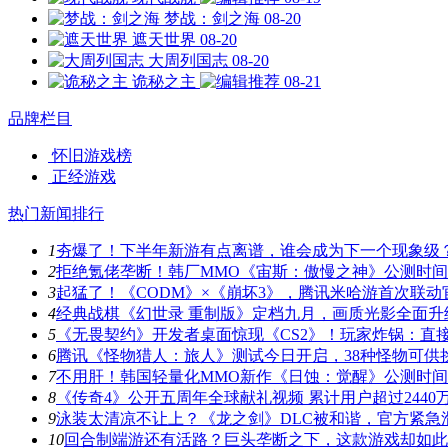
梦战：剑之海
08-20
遮天世界
08-20
大周列国志
08-20
诡秘之主
08-21
品牌栏目
怀旧游戏榜
正经游戏
热门新闻排行
1
夯爆了！下半年新游有点离谱，谁会成为下一个现象级
2
拒绝氪佬垄断！韩厂MMO《宙斯：傲慢之神》公测时
3
起猛了！《CODM》×《崩坏3》，腾讯米哈游首次联动
4
经典战棋《幻世录 重制版》定档九月，画质光影全面升
5
《无畏契约》开发者桌面惊现《CS2》！玩家炸锅：直
6
腾讯《怪物猎人：旅人》测试今日开启，38种怪物可供
7
不用肝！韩国轻量化MMO新作《日蚀：觉醒》公测时
8
《传奇4》公开五周年全球献礼视频 累计用户超过2440
9
泳装太清凉不让上？《龙之剑》DLC被和谐，官方紧急
10
回合制端游还有活路？巨头垄断之下，这款游戏却如此