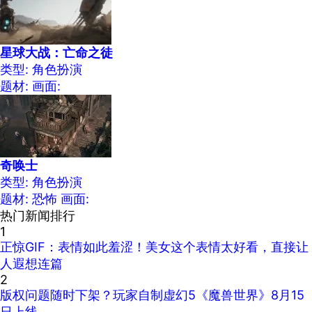
星球大战：亡命之徒
类型: 角色扮演
题材:
画面:
奇唤士
类型: 角色扮演
题材: 恐怖
画面:
热门新闻排行
1
正惊GIF：表情如此羞涩！美女这个表情太好看，直接让
人遐想连篇
2
版权问题随时下架？玩家自制虚幻5《魔兽世界》8月15
日上线