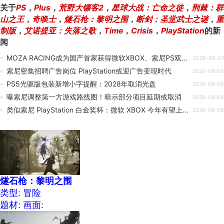
关于
PS
，
Plus
，
荒野大镖客2
，
星球大战：亡命之徒
，
荆棘：群
山之王
，
奇唤士
，
燧石枪：黎明之围
，
断剑：圣堂武士之谜
，
重
制版
，
艾诺提亚：失落之歌
，
Time
，
Crisis
，
PlayStation
的新
闻
MOZA RACING成为国产首家获得微软XBOX、索尼PS双主机官方授权模拟器品牌
2026-08-07
索尼密集招聘广告岗位 PlayStation或迎广告变现时代
2026-08-06
PS5光驱版包装新增小字提醒：2028年取消光盘
2026-08-06
曝索尼调整第一方游戏路线图！暗示部分项目延期或取消
2026-08-06
类似索尼 PlayStation 白金奖杯：微软 XBOX 今年有望上线全成就奖励
2026-08-06
燧石枪：黎明之围
类型: 冒险
题材:
画面: