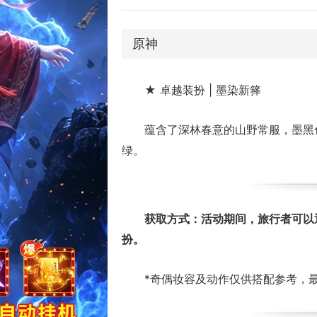
原神
4.5版本「铓锋锦间裁」
★ 卓越装扮 | 墨染新箨
蕴含了深林春意的山野常服，墨黑
绿。
获取方式：活动期间，旅行者可以
扮。
*奇偶妆容及动作仅供搭配参考，