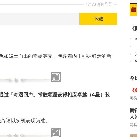
17173 新闻导语
下载
《
华
色如破土而出的坚硬笋壳，包裹着内里那抹鲜活的新
今
《
通过「奇遇回声」常驻颂愿获得相应卓越（4星）装
网易
腾
人
最终请以实机表现为准。
网易