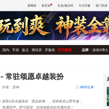
新网游
新页游
礼包/激活码
今日开服
热门页游
魔兽
天堂
国内
手游
盘点
测试表
开服表
怀旧频道
品牌
游戏X博士
王权与
- 常驻颂愿卓越装扮
作者：原神
神评论
0
！获取4星卓越装扮「墨染新箨」，深林春意山野常服，
「奇遇回声」即可获得，快来抽取你的专属外观！