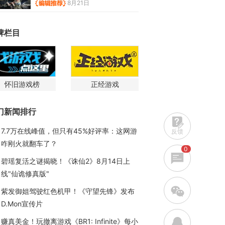
8月21日
牌栏目
怀旧游戏榜
正经游戏
门新闻排行
7.7万在线峰值，但只有45%好评率：这网游
反馈
咋刚火就翻车了？
0
碧瑶复活之谜揭晓！《诛仙2》8月14日上
线"仙诡修真版"
w
紫发御姐驾驶红色机甲！《守望先锋》发布
D.Mon宣传片
q
赚真美金！玩撤离游戏《BR1: Infinite》每小