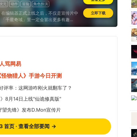
次元
动作
冒险
角色扮演
，在编辑器正式上线之后，不仅是宣传片中
立即下载
，「千星奇域」里一定会冒出更多有趣
人骂网易
《怪物猎人》手游今日开测
5%好评率：这网游咋刚火就翻车了？
8月14日上线"仙诡修真版"
望先锋》发布D.Mon宣传片
73 首页 · 查看全部要闻
→