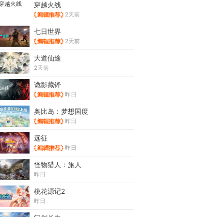
穿越火线
2天前
七日世界
2天前
大道仙途
2天前
诡影藏锋
昨日
奥比岛：梦想国度
昨日
远征
昨日
怪物猎人：旅人
昨日
桃花源记2
昨日