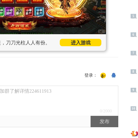
5
6
装，刀刀光柱人人有份。
进入游戏
7
8
登录：
9
了解详情224611913
10
0
/2000
发布