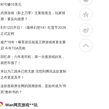
时可赚10美元
武侠游戏《影之刃零》文案留悬念，玩家猜
z
测：要反向跳票？
8月12日开启！《最终幻想14》红莲节2026
t
正式定档
难产18年！曝育碧压箱底王牌游戏将更名重
启 今年TGA亮相
回忆录：六年老司机，第一次接游戏好友，
就把车撞了！
本以为三国杀已然无敌 没想到腾讯这款复制
之作更是高手！
这款曾刷屏全网的国潮游戏，是如何成为“作
死”教科书的？
Wan网页游戏**玩