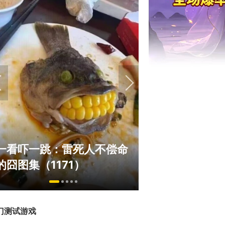
绅士日报：国游泳装皮涩度
巅峰在线150
拉爆了！大雷熟女上演蒙眼
游，如今带着
play
来了！
门测试游戏