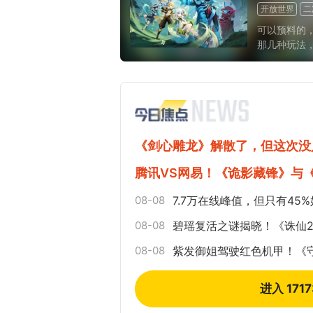
开放世界
二
可以预料的
那几种玩法
的“原游戏”...
《剑心雕龙》解散了，但这次没
腾讯VS网易！《诡影藏锋》与
08-08
7.7万在线峰值，但只有4
08-08
碧瑶复活之谜揭晓！《诛仙2》
08-08
紫发御姐驾驶红色机甲！《守
进入 171