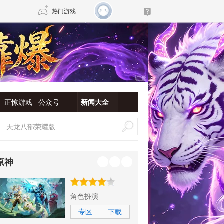
热门游戏
DNF
传奇4
剑网3旗舰版
新天龙八部
正惊游戏
公众号
新闻大全
自由
诛仙世界
新仙侠5
原神
角色扮演
专区
下载