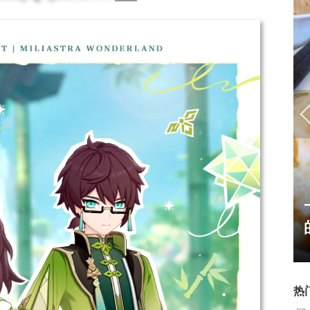
争霸赛大区火
一看吓一跳：雷死人不偿命
的囧图集（1171）
热