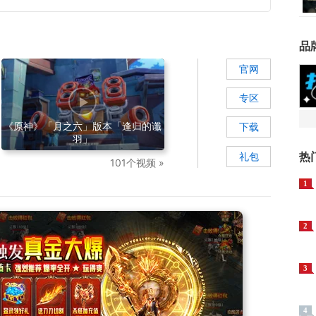
品
官网
专区
《原神》「月之六」版本「逢归的谶
下载
羽」
热
礼包
101个视频 »
1
2
3
4