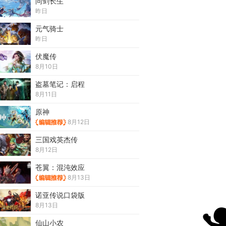
问剑长生
昨日
元气骑士
昨日
伏魔传
8月10日
盗墓笔记：启程
8月11日
原神
8月12日
三国戏英杰传
8月12日
苍翼：混沌效应
8月13日
诺亚传说口袋版
8月13日
仙山小农