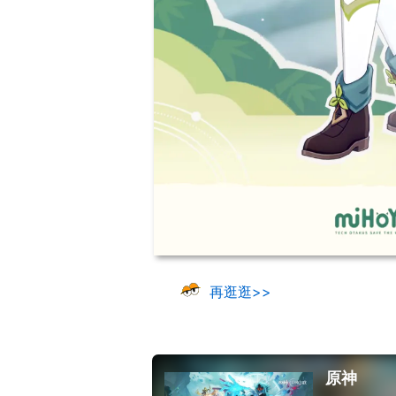
再逛逛>>
原神