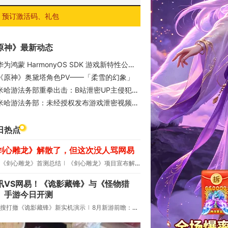
预订激活码、礼包
原神》最新动态
为鸿蒙 HarmonyOS SDK 游戏新特性公开，含 AI 超分、控显分离、硬件光追等
《原神》奥黛塔角色PV——「柔雪的幻象」
米哈游法务部重拳出击：B站泄密UP主侵犯著作权罪成立
米哈游法务部：未经授权发布游戏泄密视频，两名泄密人员被判刑
日热点
剑心雕龙》解散了，但这次没人骂网易
《剑心雕龙》首测总结
《剑心雕龙》项目宣布解散
讯VS网易！《诡影藏锋》与《怪物猎
》手游今日开测
搜打撤《诡影藏锋》新实机演示
8月新游前瞻：《诡秘之主》领衔