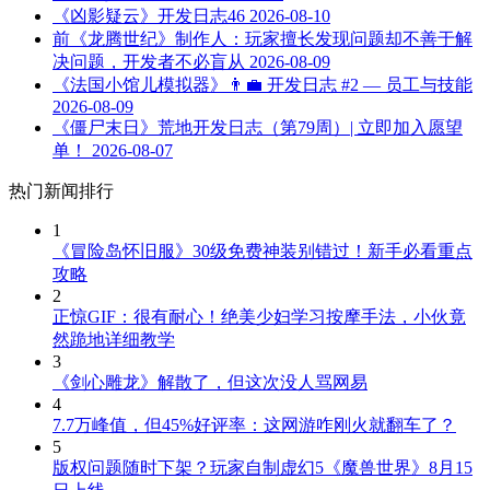
《凶影疑云》开发日志46
2026-08-10
前《龙腾世纪》制作人：玩家擅长发现问题却不善于解
决问题，开发者不必盲从
2026-08-09
《法国小馆儿模拟器》👨‍💼 开发日志 #2 — 员工与技能
2026-08-09
《僵尸末日》荒地开发日志（第79周）| 立即加入愿望
单！
2026-08-07
热门新闻排行
1
《冒险岛怀旧服》30级免费神装别错过！新手必看重点
攻略
2
正惊GIF：很有耐心！绝美少妇学习按摩手法，小伙竟
然跪地详细教学
3
《剑心雕龙》解散了，但这次没人骂网易
4
7.7万峰值，但45%好评率：这网游咋刚火就翻车了？
5
版权问题随时下架？玩家自制虚幻5《魔兽世界》8月15